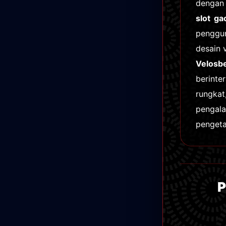
dengan 
slot ga
penggun
desain 
Velosb
berinte
rungkat
pengala
pengeta
P