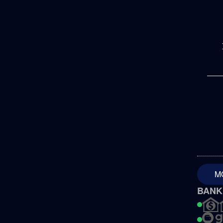
M
BANK