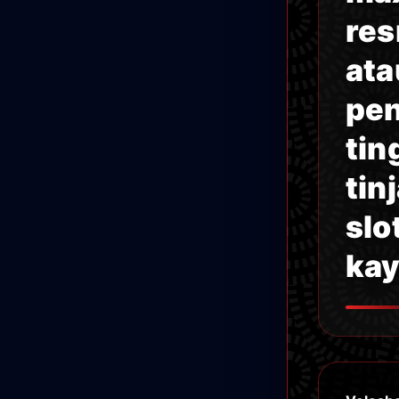
res
ata
pen
tin
tin
slo
kay