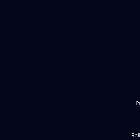
P
Rai