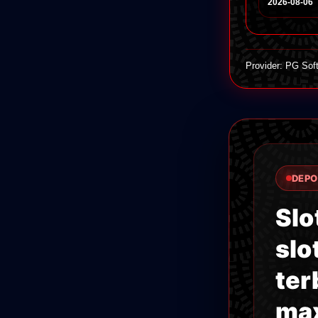
2026-08-06
Provider: PG Sof
DEPO
Slo
slo
ter
max