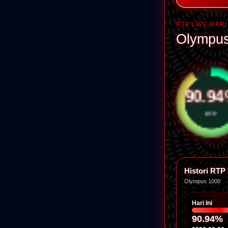
RTP LIVE HARI 
Olympus
90.9
RTP
Histori RTP 
Olympus 1000
Hari Ini
90.94%