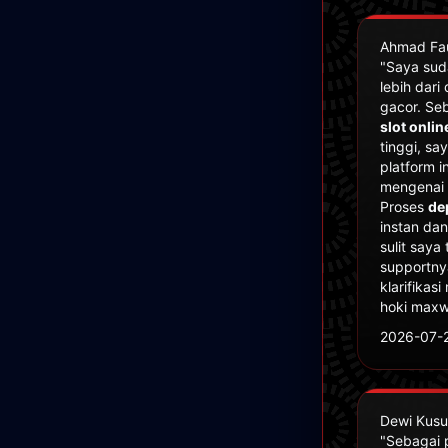
Ahmad Fau
"Saya sud
lebih dari
gacor. Se
slot onlin
tinggi, s
platform i
mengenai s
Proses
de
instan da
sulit saya 
supportnya
klarifikas
hoki maxw
2026-07-
Dewi Kus
"Sebagai 