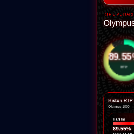
RTP LIVE HARI 
Olympus
89.5
RTP
Histori RTP 
Olympus 1000
Hari Ini
89.55%