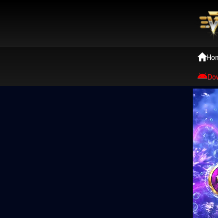
Ho
Do