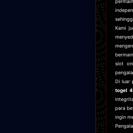
permai
indepen
sehingg
Kami j
menyedi
mengena
bermain
slot o
pengala
Di luar
togel 
integri
para be
ingin me
Pengal