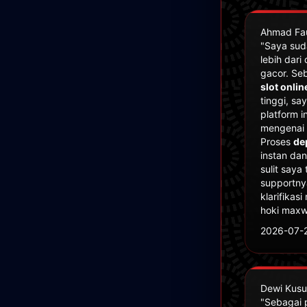
Ahmad Fau
"Saya sud
lebih dari
gacor. Se
slot onlin
tinggi, s
platform i
mengenai s
Proses
de
instan da
sulit saya 
supportnya
klarifikas
hoki maxw
2026-07-
Dewi Kus
"Sebagai 