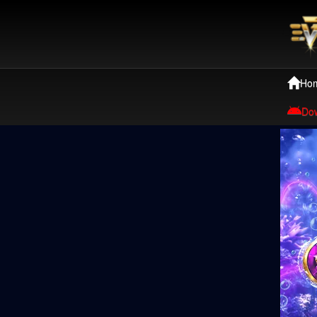
Ho
Do