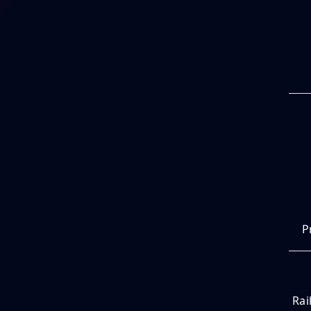
P
Rai