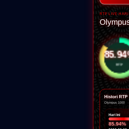
RTP LIVE HARI 
Olympus
85.9
RTP
Histori RTP 
Olympus 1000
Hari Ini
85.94%