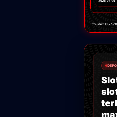
2026-08-09
Provider: PG Sof
DEPO
Slo
slo
ter
max