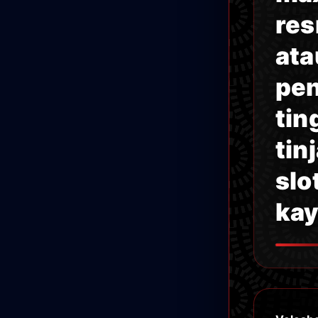
res
ata
pen
tin
tin
slo
kay