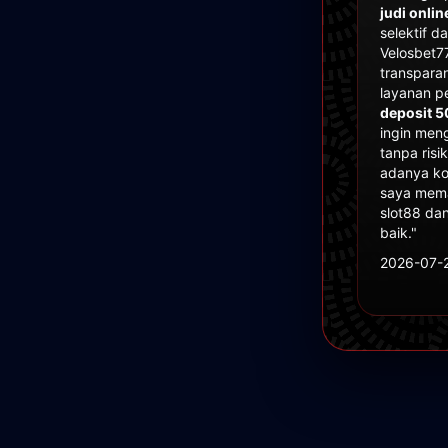
judi onlin
selektif d
Velosbet7
transpara
layanan pe
deposit 
ingin meng
tanpa risi
adanya ko
saya mem
slot88 dan
baik."
2026-07-