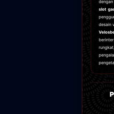
dengan 
slot ga
penggun
desain 
Velosb
berinte
rungkat
pengala
pengeta
P