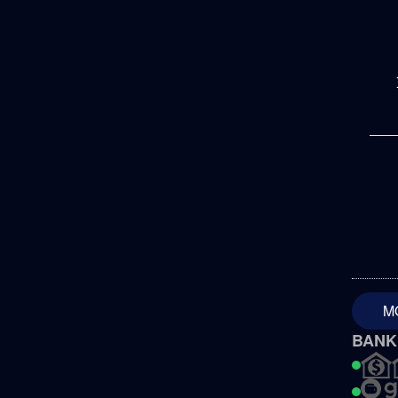
M
BANK