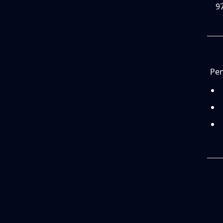
9
Pen