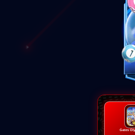
Gates Ol