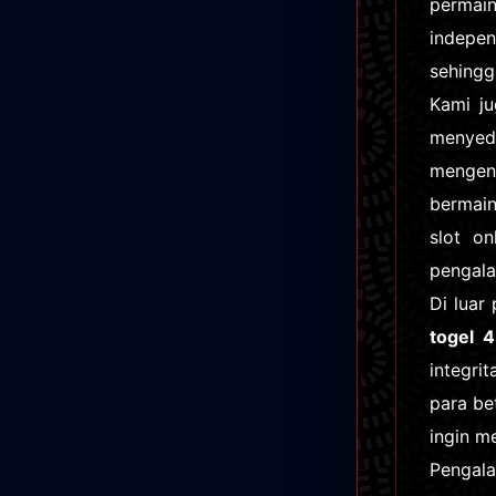
permai
indepen
sehingg
Kami j
menyedi
mengena
bermain
slot o
pengala
Di luar
togel 
integri
para be
ingin me
Pengal