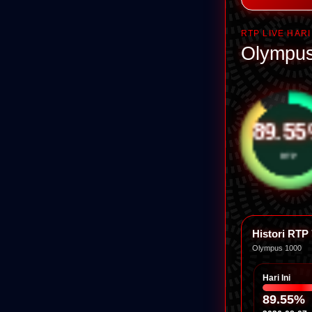
RTP LIVE HARI 
Olympus
89.5
RTP
Histori RTP 
Olympus 1000
Hari Ini
89.55%