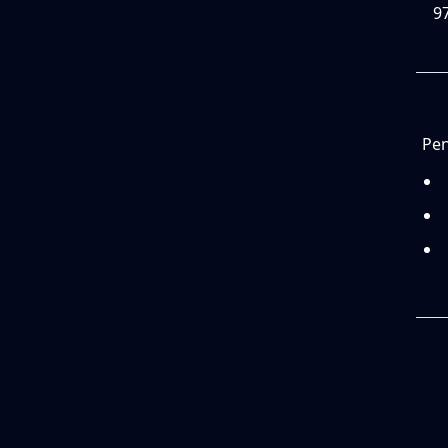
9
Pen