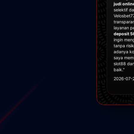
judi onlin
selektif d
Velosbet7
transpara
layanan pe
deposit 
ingin meng
tanpa risi
adanya ko
saya mem
slot88 dan
baik."
2026-07-