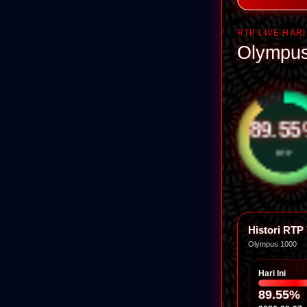
RTP LIVE HARI 
Olympus
89.5
RTP
Histori RTP 
Olympus 1000
Hari Ini
89.55%