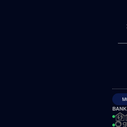
M
BANK