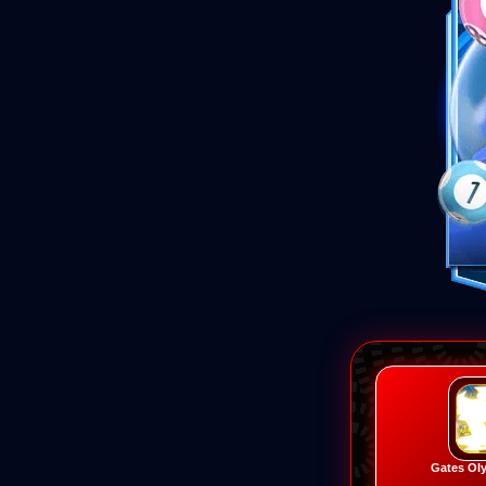
Gates Ol