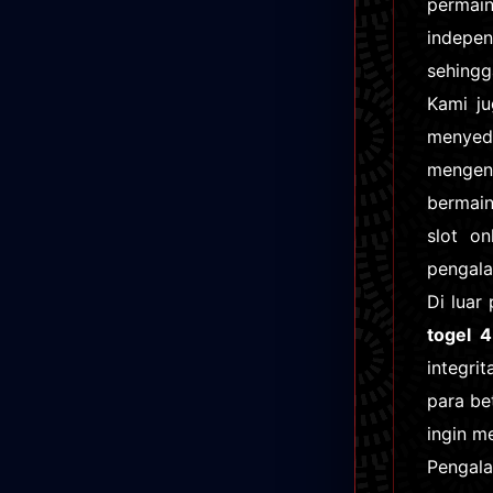
permai
indepen
sehingg
Kami j
menyedi
mengena
bermain
slot o
pengala
Di luar
togel 
integri
para be
ingin me
Pengal