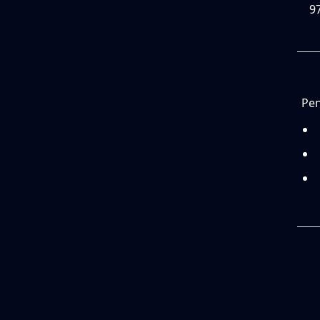
9
Pen