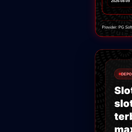
2026-08-09
Provider: PG Sof
DEPO
Slo
slo
ter
max