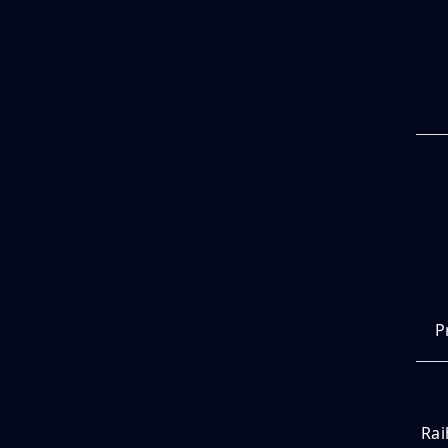
P
Rai