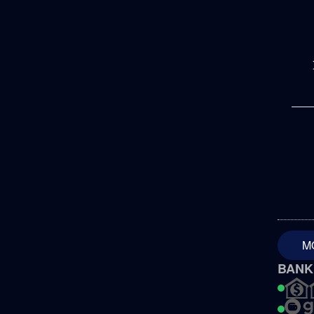
M
BANK