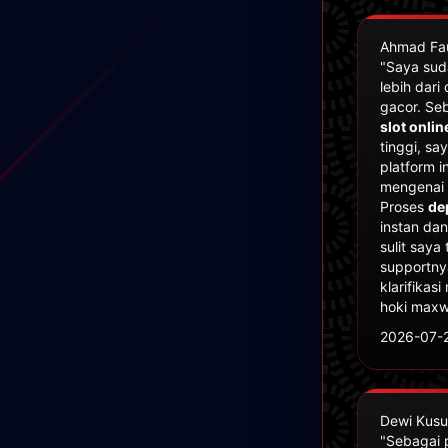
Ahmad Fau
"Saya sud
lebih dari
gacor. Se
slot onlin
tinggi, s
platform i
mengenai s
Proses
de
instan da
sulit saya 
supportnya
klarifikas
hoki maxw
2026-07-
Dewi Kus
"Sebagai 