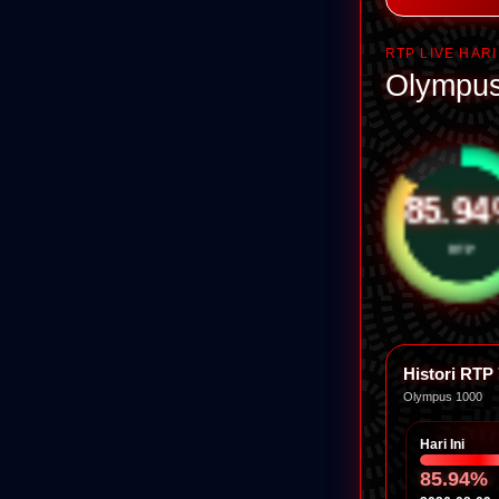
RTP LIVE HARI 
Olympus
85.9
RTP
Histori RTP 
Olympus 1000
Hari Ini
85.94%