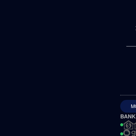
M
BANK