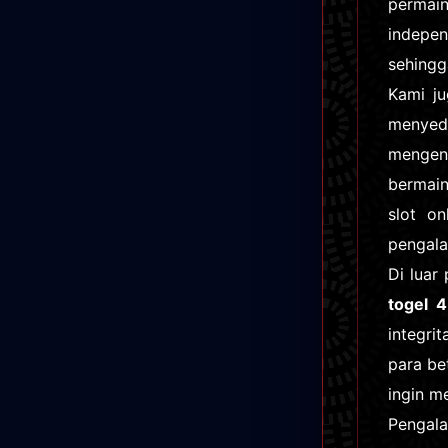
permai
indepen
sehingg
Kami j
menyedi
mengena
bermain
slot o
pengala
Di luar
togel 
integri
para be
ingin me
Pengal