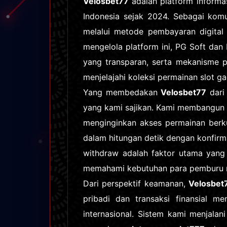
Velosbet77
adalah platform informa
Indonesia sejak 2024. Sebagai ko
melalui metode pembayaran digital
mengelola platform ini, PG Soft dan 
yang transparan, serta mekanisme pe
menjelajahi koleksi permainan slot gac
Yang membedakan
Velosbet77
dari 
yang kami sajikan. Kami membangun
menginginkan akses permainan berk
dalam hitungan detik dengan konfir
withdraw adalah faktor utama yang 
memahami kebutuhan para pemburu m
Dari perspektif keamanan,
Velosbet
pribadi dan transaksi finansial m
internasional. Sistem kami menjala