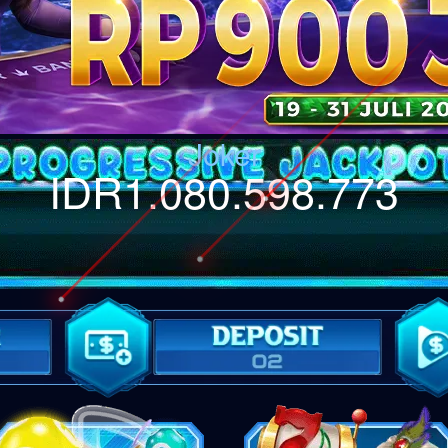
Joker
IDR
1.080.598.773