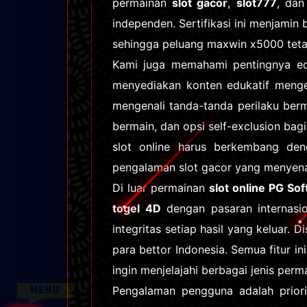
permainan
slot gacor
,
slot777
, da
independen. Sertifikasi ini menjamin 
sehingga peluang maxwin x5000 tetap
Kami juga memahami pentingnya ed
menyediakan konten edukatif menge
mengenali tanda-tanda perilaku berm
bermain, dan opsi self-exclusion b
slot online harus berkembang de
pengalaman slot gacor yang menyen
Di luar permainan
slot online PG Sof
togel 4D
dengan pasaran internasi
integritas setiap hasil yang keluar.
para bettor Indonesia. Semua fitur
ingin menjelajahi berbagai jenis perma
Pengalaman pengguna adalah prior
MENU