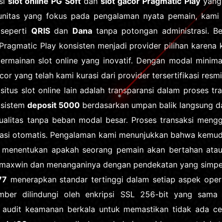
si
slot online PG Soft
dan
slot gacor Pragmatic Play
yang 
munitas yang fokus pada pengalaman nyata pemain, kam
 seperti
QRIS
dan
Dana
tanpa potongan administrasi. B
Pragmatic Play konsisten menjadi provider pilihan karena ku
rmainan slot online yang inovatif. Dengan modal minimal
or yang telah kami kurasi dari provider tersertifikasi resmi
situs slot online lain adalah transparansi dalam proses t
 sistem
deposit 5000
berdasarkan umpan balik langsung da
ualitas tanpa beban modal besar. Proses transaksi men
masi otomatis. Pengalaman kami menunjukkan bahwa kemud
menentukan apakah seorang pemain akan bertahan atau p
axwin dan menanganinya dengan pendekatan yang simpel t
77
menerapkan standar tertinggi dalam setiap aspek operas
ember dilindungi oleh enkripsi SSL 256-bit yang sama 
ni audit keamanan berkala untuk memastikan tidak ada ce