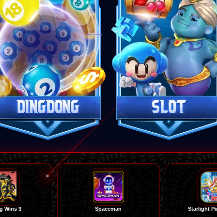
g Wins 3
Spaceman
Starlight P