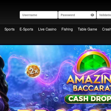
Sports
E-Sports
Live Casino
Fishing
Table Game
Cras