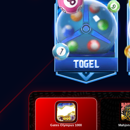
Gates Olympus 1000
Mahjon