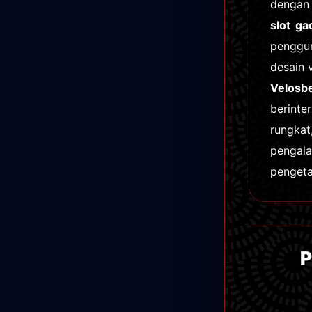
dengan 
slot ga
penggun
desain 
Velosb
berinte
rungkat
pengala
pengeta
P