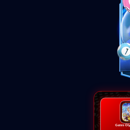
Gates Ol