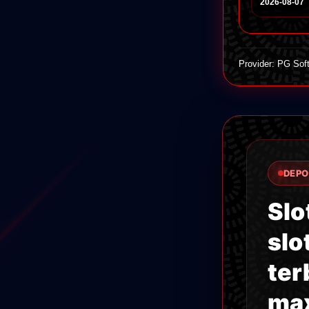
2026-08-07
Provider: PG Sof
DEPO
Slo
slo
ter
max