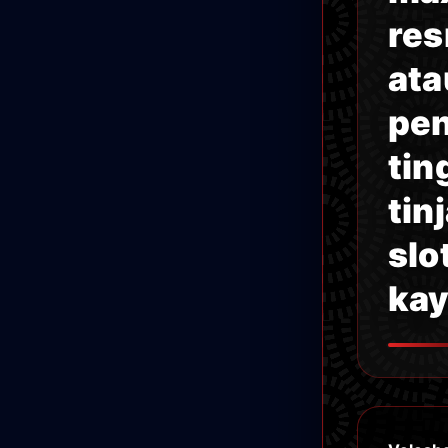
res
ata
pen
tin
tin
slo
kay