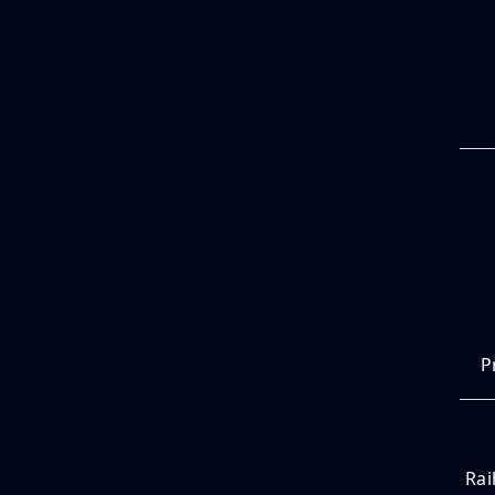
P
Rai