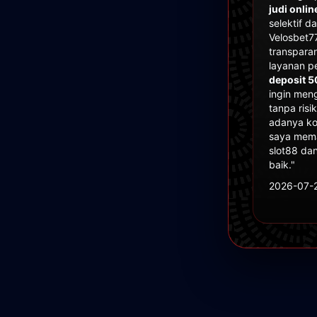
judi onlin
selektif d
Velosbet7
transpara
layanan pe
deposit 
ingin meng
tanpa risi
adanya ko
saya mem
slot88 dan
baik."
2026-07-