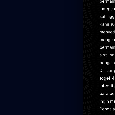
permai
indepen
sehingg
Kami j
menyedi
mengena
bermain
slot o
pengala
Di luar
togel 
integri
para be
ingin me
Pengal