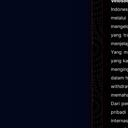
Velosb
Indone
melalui
mengelo
yang tr
menjelaj
Yang 
yang ka
menging
dalam h
withdra
memaham
Dari pe
pribadi
interna