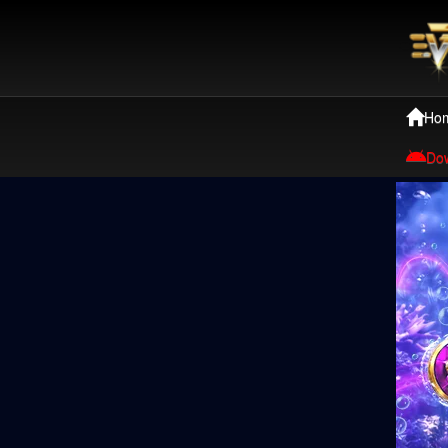
Ho
Do