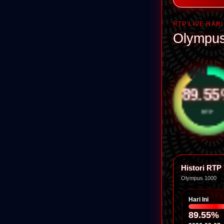
RTP LIVE HARI 
Olympus
89.5
RTP
Histori RTP 
Olympus 1000
Hari Ini
89.55%