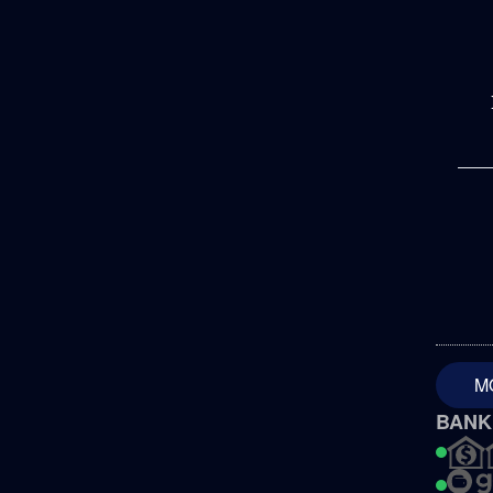
M
BANK