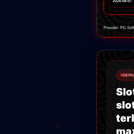
2026-08-07
Provider: PG Sof
DEPO
Slo
slo
ter
max