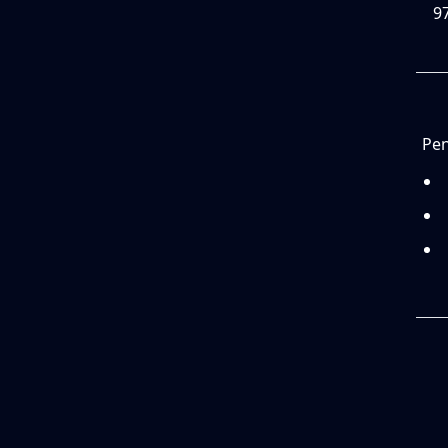
9
Pen