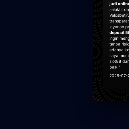
judi onlin
selektif d
Velosbet7
transpara
layanan pe
deposit 
ingin meng
tanpa risi
adanya ko
saya mem
slot88 dan
baik."
2026-07-