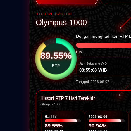
RTP LIVE HARI INI
Olympus 1000
Dengan menghadirkan RTP Liv
Low
89.55%
Jam Sekarang WIB
RTP
08:55:10 WIB
Tanggal: 2026-08-07
Histori RTP 7 Hari Terakhir
Olympus 1000
Hari Ini
2026-08-06
89.55%
90.94%