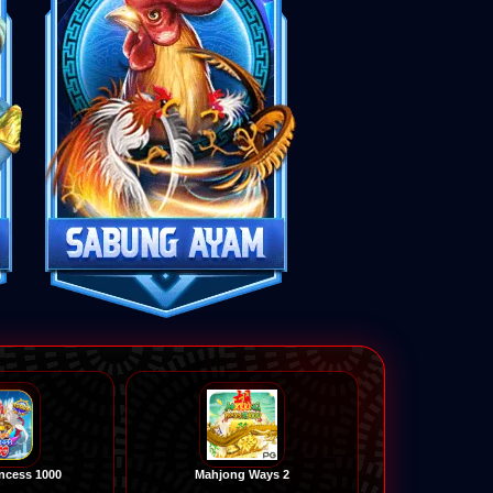
incess 1000
Mahjong Ways 2