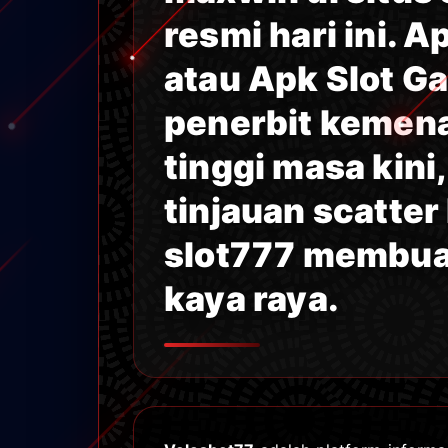
resmi hari ini. A
atau Apk Slot Ga
penerbit kemen
tinggi masa kini
tinjauan scatter
slot777 membua
kaya raya.