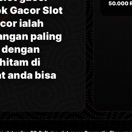
50.000 
pk Gacor Slot
cor ialah
angan paling
, dengan
 hitam di
t anda bisa