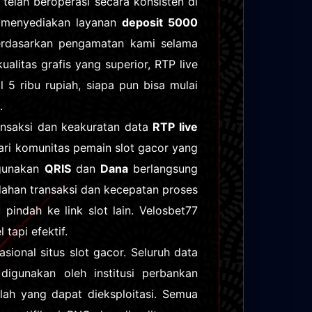
telah beroperasi secara konsisten di
i menyediakan layanan
deposit 5000
erdasarkan pengamatan kami selama
alitas grafis yang superior, RTP live
 5 ribu rupiah, siapa pun bisa mulai
.
ransaksi dan keakuratan data
RTP live
ri komunitas pemain slot gacor yang
ggunakan
QRIS
dan
Dana
berlangsung
ahan transaksi dan kecepatan proses
indah ke link slot lain. Velosbet77
api efektif.
ional situs slot gacor. Seluruh data
digunakan oleh institusi perbankan
lah yang dapat dieksploitasi. Semua