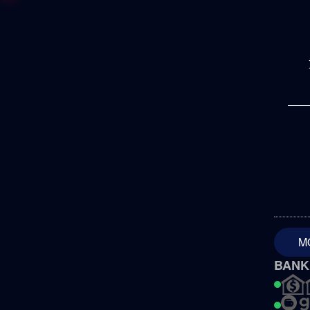
M
BANK