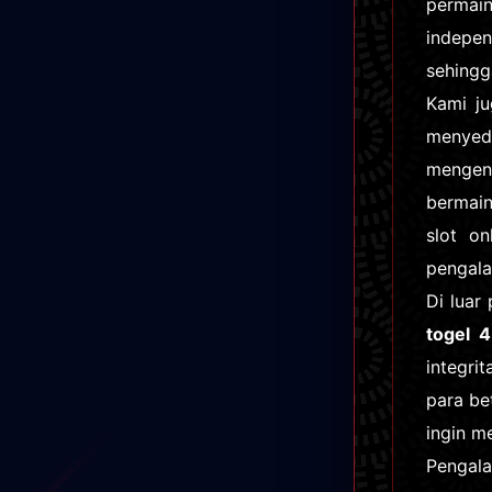
permai
indepen
sehingg
Kami j
menyedi
mengena
bermain
slot o
pengala
Di luar
togel 
integri
para be
ingin me
Pengal