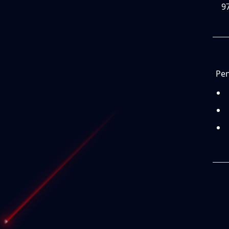
9
Pen