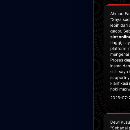
Ahmad Fau
"Saya sud
lebih dari
gacor. Se
slot onlin
tinggi, s
platform i
mengenai s
Proses
de
instan da
sulit saya 
supportnya
klarifikas
hoki maxw
2026-07-
Dewi Kus
"Sebagai 