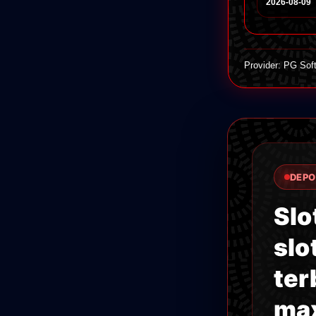
2026-08-09
Provider: PG Sof
DEPO
Slo
slo
ter
max