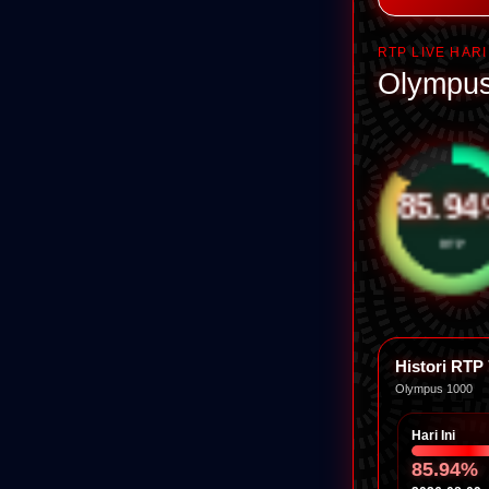
RTP LIVE HARI 
Olympus
85.9
RTP
Histori RTP 
Olympus 1000
Hari Ini
85.94%