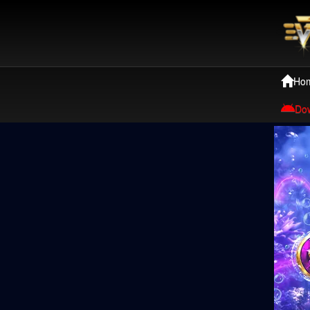
Ho
Do