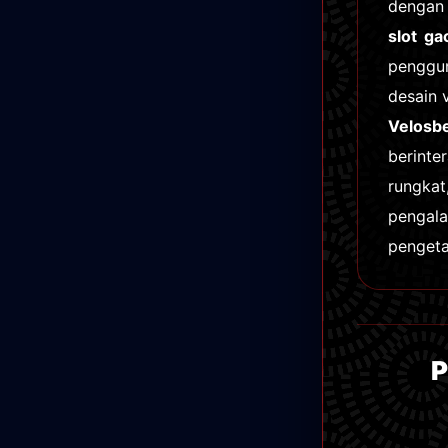
dengan 
slot ga
penggun
desain 
Velosb
berinte
rungkat
pengala
pengeta
P