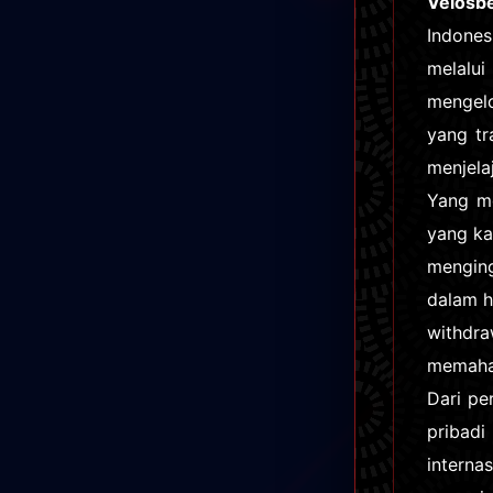
Velosb
Indone
melalui
mengelo
yang tr
menjelaj
Yang 
yang ka
menging
dalam h
withdra
memaham
Dari pe
pribadi
interna