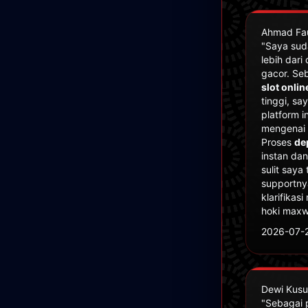
Ahmad Fau
"Saya sud
lebih dari
gacor. Se
slot onlin
tinggi, s
platform i
mengenai s
Proses
de
instan da
sulit saya 
supportnya
klarifikas
hoki maxw
2026-07-
Dewi Kus
"Sebagai 