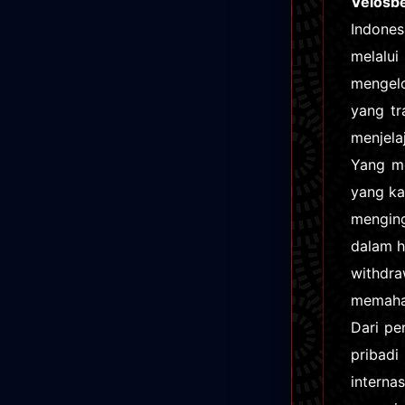
Velosb
Indone
melalui
mengelo
yang tr
menjelaj
Yang 
yang ka
menging
dalam h
withdra
memaham
Dari pe
pribadi
interna