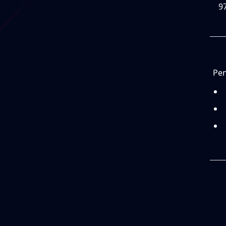
9
Pen