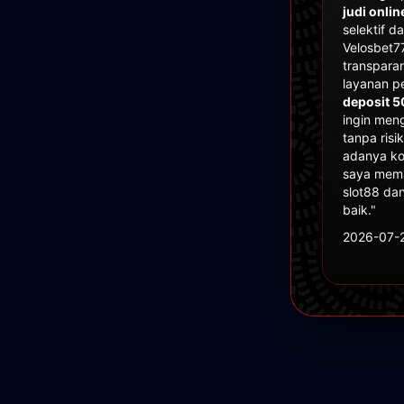
judi onlin
selektif d
Velosbet7
transpara
layanan pe
deposit 
ingin meng
tanpa risi
adanya ko
saya mem
slot88 dan
baik."
2026-07-