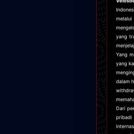
Velosb
Indone
melalui
mengelo
yang tr
menjelaj
Yang 
yang ka
menging
dalam h
withdra
memaham
Dari pe
pribadi
interna