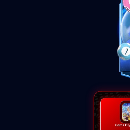
Gates Ol