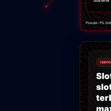
2026-08-08
Provider: PG Sof
DEPO
Slo
slo
ter
max