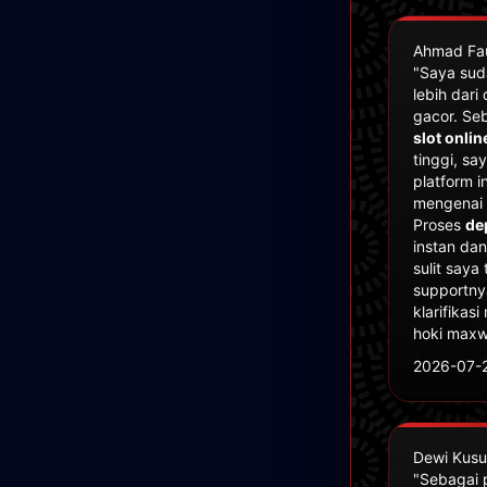
Ahmad Fau
"Saya sud
lebih dari
gacor. Se
slot onlin
tinggi, s
platform i
mengenai s
Proses
de
instan da
sulit saya 
supportnya
klarifikas
hoki maxw
2026-07-
Dewi Kus
"Sebagai 