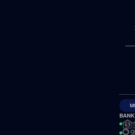
M
BANK