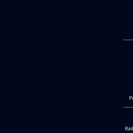
P
Rai