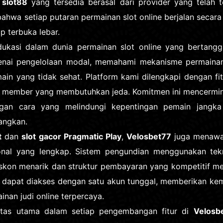
n
slot88
yang tersedia berasal dari provider yang telah t
bahwa setiap putaran permainan slot online berjalan secara 
 terbuka lebar.
ukasi dalam dunia permainan slot online yang bertang
nai pengelolaan modal, memahami mekanisme permainan s
ain yang tidak sehat. Platform kami dilengkapi dengan fit
agi member yang membutuhkan jeda. Komitmen ini mencerm
ngan cara yang melindungi kepentingan pemain jangka
angkan.
t
dan
slot gacor Pragmatic Play
,
Velosbet77
juga menawar
onal yang lengkap. Sistem pengundian menggunakan tek
 Diskon menarik dan struktur pembayaran yang kompetitif 
 ini dapat diakses dengan satu akun tunggal, memberikan 
inan judi online terpercaya.
itas utama dalam setiap pengembangan fitur di
Velosb