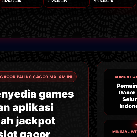
2026-08-06
2026-08-05
2026-08-04
 GACOR PALING GACOR MALAM INI
KOMUNITAS
Pemain
enyedia games
Gacor 
Selu
an aplikasi
Indon
ah jackpot
slot gacor
MINIMAL W