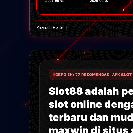
2026-08-08
2026-08-07
Provider: PG Soft
DEPO 5K: 77 REKOMENDASI APK SLOT
Slot88 adalah p
slot online deng
terbaru dan mud
maxwin di situs 