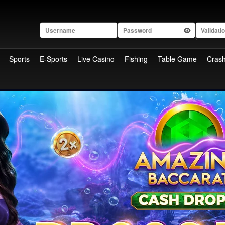
Sports
E-Sports
Live Casino
Fishing
Table Game
Cras