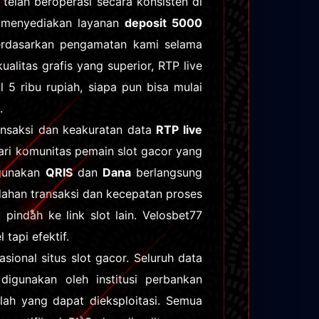
telah beroperasi secara konsisten di
i menyediakan layanan
deposit 5000
erdasarkan pengamatan kami selama
alitas grafis yang superior, RTP live
 5 ribu rupiah, siapa pun bisa mulai
.
ransaksi dan keakuratan data
RTP live
ri komunitas pemain slot gacor yang
ggunakan
QRIS
dan
Dana
berlangsung
ahan transaksi dan kecepatan proses
indah ke link slot lain. Velosbet77
api efektif.
ional situs slot gacor. Seluruh data
digunakan oleh institusi perbankan
lah yang dapat dieksploitasi. Semua