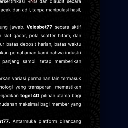
ersertifikasi RNG dan diaudit secara
acak dan adil, tanpa manipulasi hasil,
gung jawab.
Velosbet77
secara aktif
lot gacor, pola scatter hitam, dan
ur batas deposit harian, batas waktu
inkan pemahaman kami bahwa industri
 panjang sambil tetap memberikan
kan variasi permainan lain termasuk
nologi yang transparan, memastikan
menjadikan
togel 4D
pilihan utama bagi
kemudahan maksimal bagi member yang
et77
. Antarmuka platform dirancang