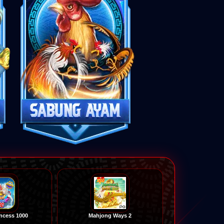
incess 1000
Mahjong Ways 2