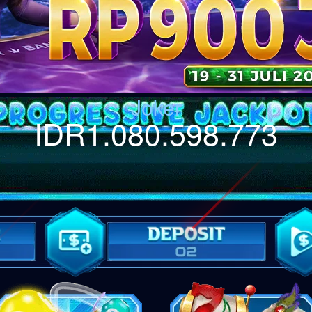
Joker
IDR
1.080.598.773