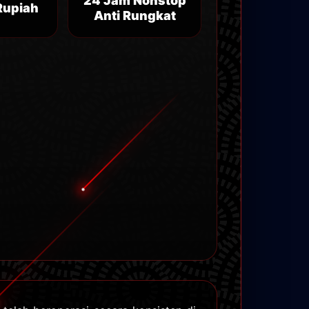
24 Jam Nonstop
Rupiah
Anti Rungkat