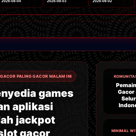
2026-08-04
2026-08-03
2026-08-02
 GACOR PALING GACOR MALAM INI
KOMUNITAS
Pemain
enyedia games
Gacor 
Selu
an aplikasi
Indon
ah jackpot
slot gacor
MINIMAL W