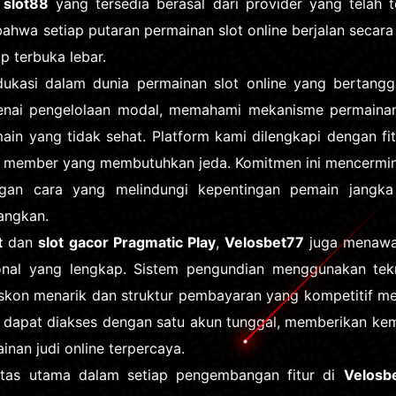
n
slot88
yang tersedia berasal dari provider yang telah t
bahwa setiap putaran permainan slot online berjalan secara 
 terbuka lebar.
ukasi dalam dunia permainan slot online yang bertang
nai pengelolaan modal, memahami mekanisme permainan s
ain yang tidak sehat. Platform kami dilengkapi dengan fit
agi member yang membutuhkan jeda. Komitmen ini mencerm
ngan cara yang melindungi kepentingan pemain jangka
angkan.
t
dan
slot gacor Pragmatic Play
,
Velosbet77
juga menawar
onal yang lengkap. Sistem pengundian menggunakan tek
 Diskon menarik dan struktur pembayaran yang kompetitif 
 ini dapat diakses dengan satu akun tunggal, memberikan 
inan judi online terpercaya.
itas utama dalam setiap pengembangan fitur di
Velosb