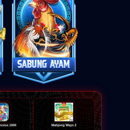
incess 1000
Mahjong Ways 2