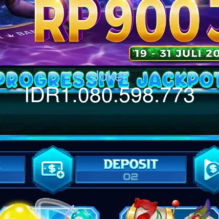
Joker
IDR
1.080.598.773