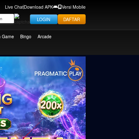
Live Chat
Download APK
Versi Mobile
DAFTAR
h Game
Bingo
Arcade