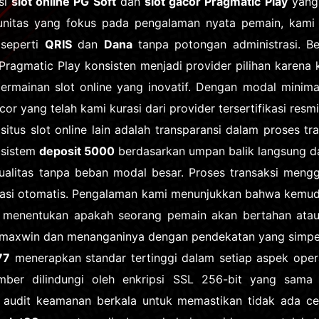
si
slot online PG Soft
dan
slot gacor Pragmatic Play
yang 
munitas yang fokus pada pengalaman nyata pemain, kam
 seperti
QRIS
dan
Dana
tanpa potongan administrasi. B
Pragmatic Play konsisten menjadi provider pilihan karena ku
rmainan slot online yang inovatif. Dengan modal minimal
or yang telah kami kurasi dari provider tersertifikasi resmi
situs slot online lain adalah transparansi dalam proses t
 sistem
deposit 5000
berdasarkan umpan balik langsung da
ualitas tanpa beban modal besar. Proses transaksi men
masi otomatis. Pengalaman kami menunjukkan bahwa kemud
menentukan apakah seorang pemain akan bertahan atau p
axwin dan menanganinya dengan pendekatan yang simpel t
77
menerapkan standar tertinggi dalam setiap aspek operas
ember dilindungi oleh enkripsi SSL 256-bit yang sama 
ni audit keamanan berkala untuk memastikan tidak ada ce