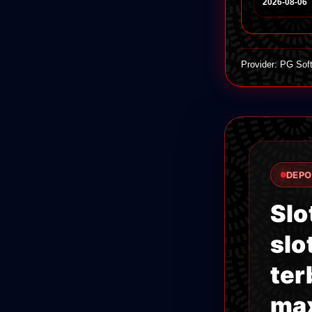
2026-08-06
Provider: PG Sof
DEPO
Slo
slo
ter
max