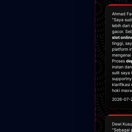
Ahmad Fau
"Saya sud
lebih dari
gacor. Se
slot onlin
tinggi, s
platform i
mengenai s
Proses
de
instan da
sulit saya 
supportnya
klarifikas
hoki maxw
2026-07-
Dewi Kus
"Sebagai 