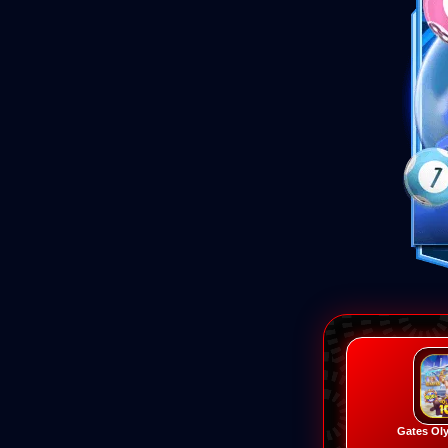
Gates Ol