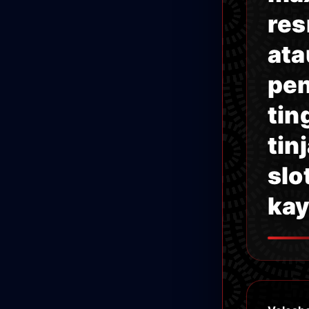
res
ata
pen
tin
tin
slo
kay