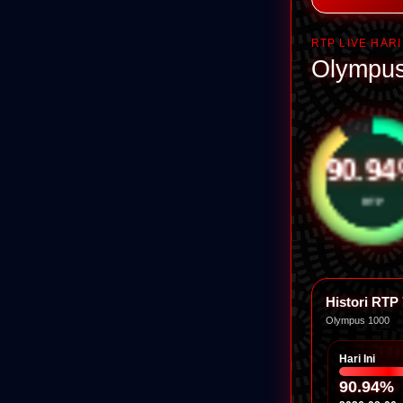
RTP LIVE HARI 
Olympus
90.9
RTP
Histori RTP 
Olympus 1000
Hari Ini
90.94%