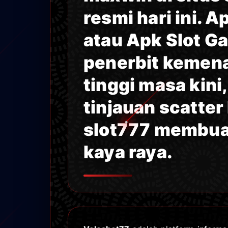
resmi hari ini. A
atau Apk Slot Ga
penerbit kemen
tinggi masa kini
tinjauan scatter
slot777 membua
kaya raya.