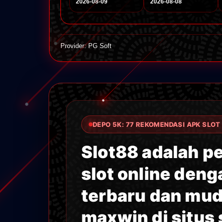
2026-08-09
2026-08-08
Provider: PG Soft
DEPO 5K: 77 REKOMENDASI APK SLOT
Slot88 adalah p
slot online deng
terbaru dan mud
maxwin di situs 