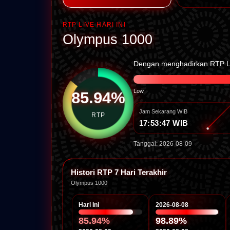
RTP LIVE HARI INI
Olympus 1000
Dengan menghadirkan RTP Liv
Low
85.94%
Jam Sekarang WIB
RTP
17:53:49 WIB
Tanggal: 2026-08-09
Histori RTP 7 Hari Terakhir
Olympus 1000
Hari Ini
2026-08-08
85.94%
98.89%