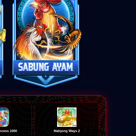
incess 1000
Mahjong Ways 2