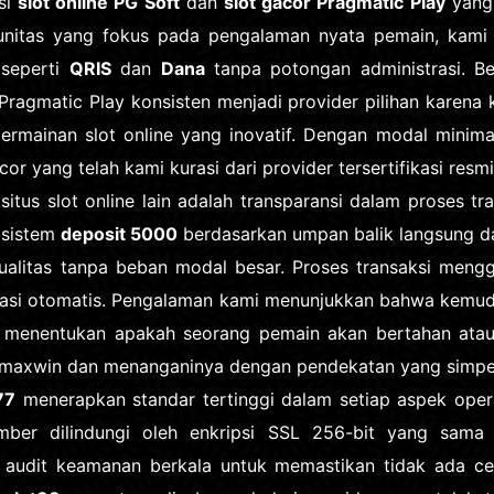
si
slot online PG Soft
dan
slot gacor Pragmatic Play
yang 
munitas yang fokus pada pengalaman nyata pemain, kam
 seperti
QRIS
dan
Dana
tanpa potongan administrasi. B
Pragmatic Play konsisten menjadi provider pilihan karena ku
rmainan slot online yang inovatif. Dengan modal minimal
or yang telah kami kurasi dari provider tersertifikasi resmi
situs slot online lain adalah transparansi dalam proses t
 sistem
deposit 5000
berdasarkan umpan balik langsung da
ualitas tanpa beban modal besar. Proses transaksi men
masi otomatis. Pengalaman kami menunjukkan bahwa kemud
menentukan apakah seorang pemain akan bertahan atau p
axwin dan menanganinya dengan pendekatan yang simpel t
77
menerapkan standar tertinggi dalam setiap aspek operas
ember dilindungi oleh enkripsi SSL 256-bit yang sama 
ni audit keamanan berkala untuk memastikan tidak ada ce