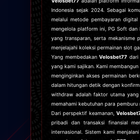
Velosbet77
adalah platform informa
Indonesia sejak 2024. Sebagai ko
melalui metode pembayaran digital
mengelola platform ini, PG Soft dan 
yang transparan, serta mekanisme pe
menjelajahi koleksi permainan slot gac
Yang membedakan
Velosbet77
dari 
yang kami sajikan. Kami membangun
menginginkan akses permainan berk
dalam hitungan detik dengan konfir
withdraw adalah faktor utama yang 
memahami kebutuhan para pemburu m
Dari perspektif keamanan,
Velosbet
pribadi dan transaksi finansial m
internasional. Sistem kami menjala