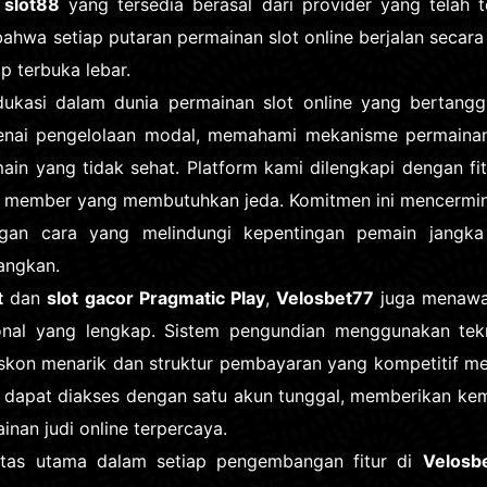
n
slot88
yang tersedia berasal dari provider yang telah t
bahwa setiap putaran permainan slot online berjalan secara 
 terbuka lebar.
ukasi dalam dunia permainan slot online yang bertang
nai pengelolaan modal, memahami mekanisme permainan s
ain yang tidak sehat. Platform kami dilengkapi dengan fit
agi member yang membutuhkan jeda. Komitmen ini mencerm
ngan cara yang melindungi kepentingan pemain jangka
angkan.
t
dan
slot gacor Pragmatic Play
,
Velosbet77
juga menawar
onal yang lengkap. Sistem pengundian menggunakan tek
 Diskon menarik dan struktur pembayaran yang kompetitif 
 ini dapat diakses dengan satu akun tunggal, memberikan 
inan judi online terpercaya.
itas utama dalam setiap pengembangan fitur di
Velosb