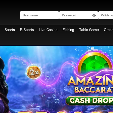
Sports
E-Sports
Live Casino
Fishing
Table Game
Cras