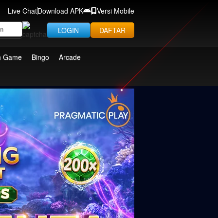
Live Chat
Download APK
Versi Mobile
DAFTAR
h Game
Bingo
Arcade