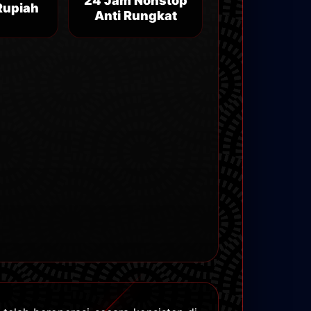
24 Jam Nonstop
Rupiah
Anti Rungkat