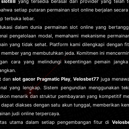
n
slot88
yang tersedia berasal dari provider yang telah t
bahwa setiap putaran permainan slot online berjalan secara 
 terbuka lebar.
ukasi dalam dunia permainan slot online yang bertang
nai pengelolaan modal, memahami mekanisme permainan s
ain yang tidak sehat. Platform kami dilengkapi dengan fit
agi member yang membutuhkan jeda. Komitmen ini mencerm
ngan cara yang melindungi kepentingan pemain jangka
angkan.
t
dan
slot gacor Pragmatic Play
,
Velosbet77
juga menawar
onal yang lengkap. Sistem pengundian menggunakan tek
 Diskon menarik dan struktur pembayaran yang kompetitif 
 ini dapat diakses dengan satu akun tunggal, memberikan 
inan judi online terpercaya.
itas utama dalam setiap pengembangan fitur di
Velosb