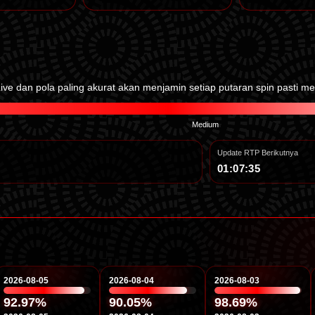
e dan pola paling akurat akan menjamin setiap putaran spin pasti m
Medium
Update RTP Berikutnya
01:07:32
2026-08-05
2026-08-04
2026-08-03
92.97%
90.05%
98.69%