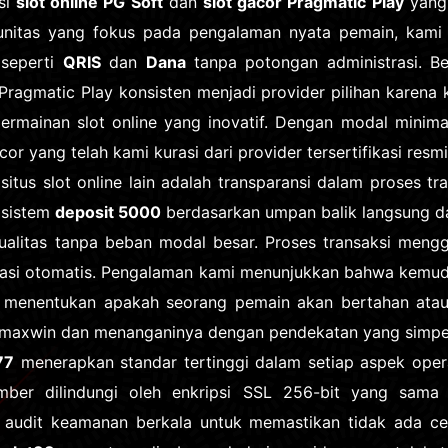
si
slot online PG Soft
dan
slot gacor Pragmatic Play
yang 
munitas yang fokus pada pengalaman nyata pemain, kam
 seperti
QRIS
dan
Dana
tanpa potongan administrasi. B
Pragmatic Play konsisten menjadi provider pilihan karena ku
rmainan slot online yang inovatif. Dengan modal minimal
or yang telah kami kurasi dari provider tersertifikasi resmi
situs slot online lain adalah transparansi dalam proses t
 sistem
deposit 5000
berdasarkan umpan balik langsung da
ualitas tanpa beban modal besar. Proses transaksi men
masi otomatis. Pengalaman kami menunjukkan bahwa kemud
menentukan apakah seorang pemain akan bertahan atau p
axwin dan menanganinya dengan pendekatan yang simpel t
77
menerapkan standar tertinggi dalam setiap aspek operas
ember dilindungi oleh enkripsi SSL 256-bit yang sama 
ni audit keamanan berkala untuk memastikan tidak ada ce