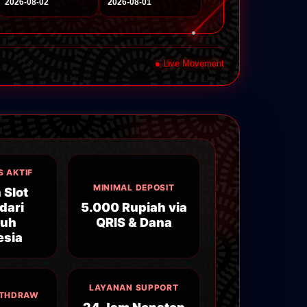
2026-08-02
2026-08-01
● Live Movement
 AKTIF
MINIMAL DEPOSIT
 Slot
dari
5.000 Rupiah via
ruh
QRIS & Dana
esia
LAYANAN SUPPORT
ITHDRAW