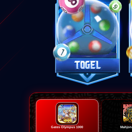
Gates Olympus 1000
Mahjon