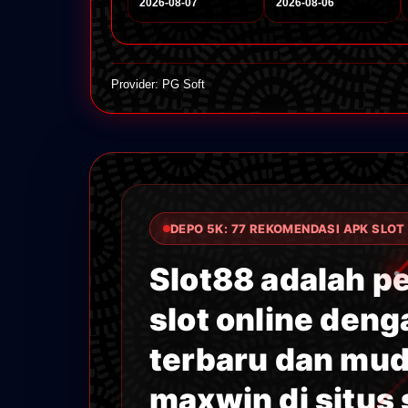
2026-08-07
2026-08-06
Provider: PG Soft
DEPO 5K: 77 REKOMENDASI APK SLOT
Slot88 adalah p
slot online deng
terbaru dan mud
maxwin di situs 