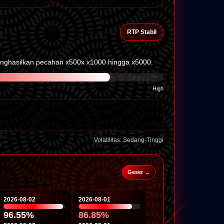
RTP Stabil
enghasilkan pecahan x500x x1000 hingga x5000.
High
Volatilitas: Sedang-Tinggi
Geser →
2026-08-02
2026-08-01
96.55%
86.85%