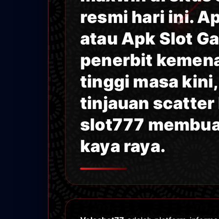
resmi hari ini. A
atau Apk Slot Ga
penerbit kemen
tinggi masa kini
tinjauan scatter
slot777 membua
kaya raya.