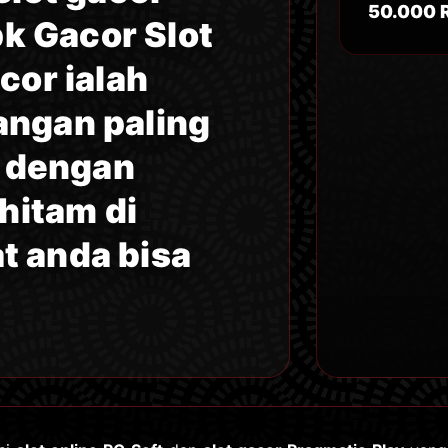
50.000 
pk Gacor Slot
cor ialah
angan paling
, dengan
 hitam di
t anda bisa