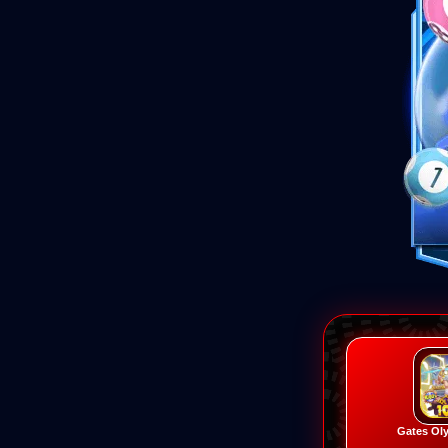
Gates Ol