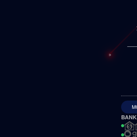
M
BANK