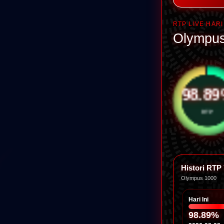
RTP LIVE HARI 
Olympus
98.8
RTP
Histori RTP 
Olympus 1000
Hari Ini
98.89%