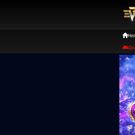
Ho
Do