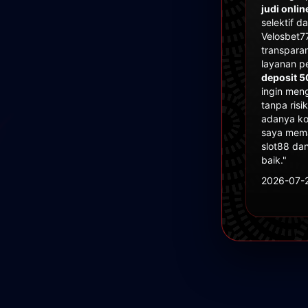
judi onlin
selektif d
Velosbet7
transpara
layanan pe
deposit 
ingin meng
tanpa risi
adanya ko
saya mem
slot88 dan
baik."
2026-07-