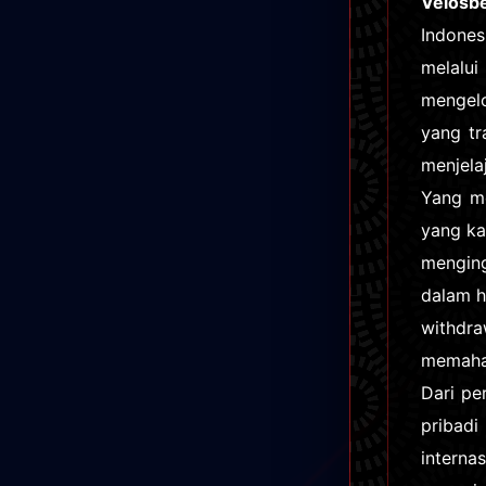
Velosb
Indone
melalui
mengelo
yang tr
menjelaj
Yang 
yang ka
menging
dalam h
withdra
memaham
Dari pe
pribadi
interna