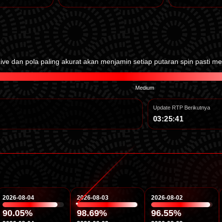
e dan pola paling akurat akan menjamin setiap putaran spin pasti m
Medium
Update RTP Berikutnya
03:25:38
2026-08-04
2026-08-03
2026-08-02
90.05%
98.69%
96.55%