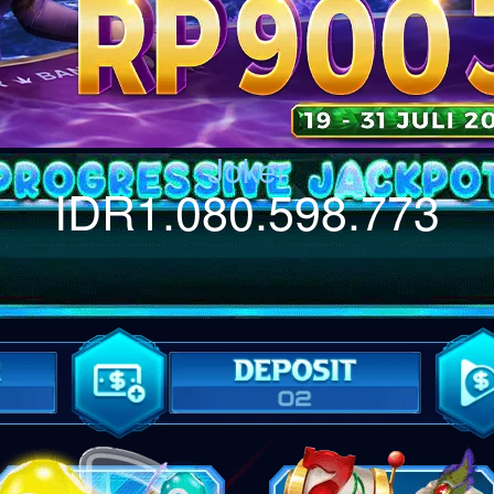
Joker
IDR
1.080.598.773