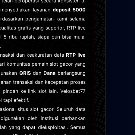
telah beroperasi secara konsisten di
i menyediakan layanan
deposit 5000
erdasarkan pengamatan kami selama
alitas grafis yang superior, RTP live
 5 ribu rupiah, siapa pun bisa mulai
.
ransaksi dan keakuratan data
RTP live
ri komunitas pemain slot gacor yang
ggunakan
QRIS
dan
Dana
berlangsung
ahan transaksi dan kecepatan proses
indah ke link slot lain. Velosbet77
api efektif.
ional situs slot gacor. Seluruh data
digunakan oleh institusi perbankan
lah yang dapat dieksploitasi. Semua