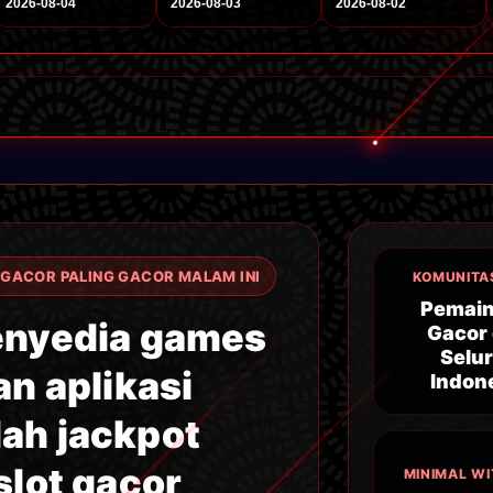
2026-08-04
2026-08-03
2026-08-02
 GACOR PALING GACOR MALAM INI
KOMUNITAS
Pemain
enyedia games
Gacor 
Selu
an aplikasi
Indon
ah jackpot
slot gacor
MINIMAL W