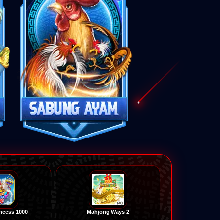
incess 1000
Mahjong Ways 2