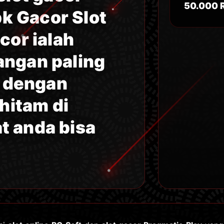
50.000 
pk Gacor Slot
cor ialah
angan paling
, dengan
 hitam di
t anda bisa