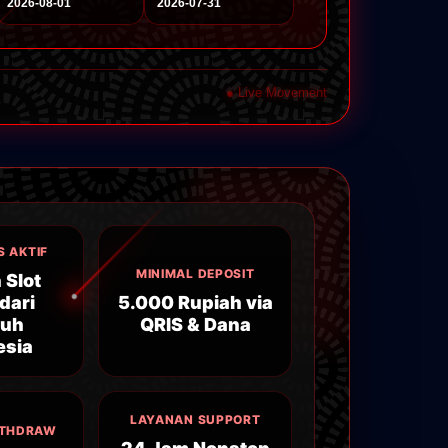
2026-08-01
2026-07-31
● Live Movement
 AKTIF
MINIMAL DEPOSIT
 Slot
dari
5.000 Rupiah via
ruh
QRIS & Dana
esia
LAYANAN SUPPORT
ITHDRAW