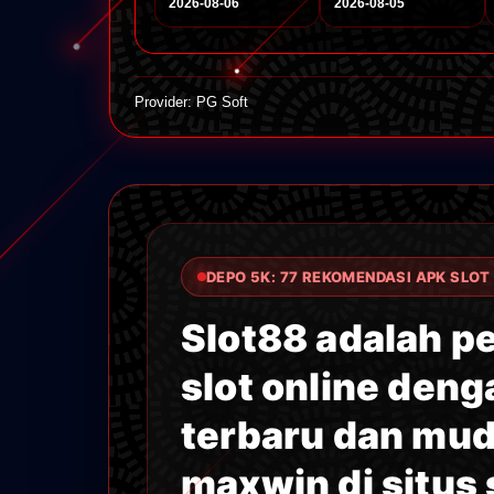
2026-08-06
2026-08-05
Provider: PG Soft
DEPO 5K: 77 REKOMENDASI APK SLOT
Slot88 adalah p
slot online deng
terbaru dan mud
maxwin di situs 