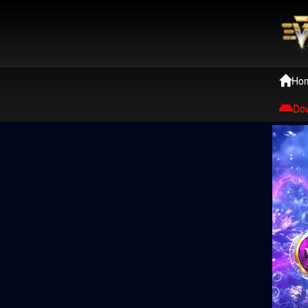
Ho
Do