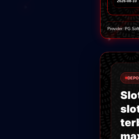
2026-08-10
Provider: PG Sof
DEPO
Slo
slo
ter
max