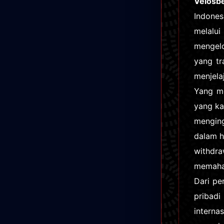
Velosb
Indone
melalui
mengelo
yang tr
menjelaj
Yang 
yang ka
menging
dalam h
withdra
memaham
Dari pe
pribadi
interna