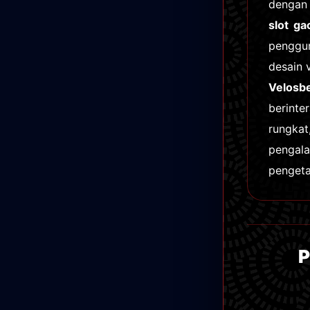
dengan 
slot ga
penggun
desain 
Velosb
berinte
rungkat
pengala
pengeta
P