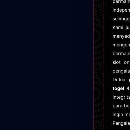
permai
indepen
sehingg
Kami j
menyedi
mengena
bermain
slot o
pengala
Di luar
togel 
integri
para be
ingin me
Pengal