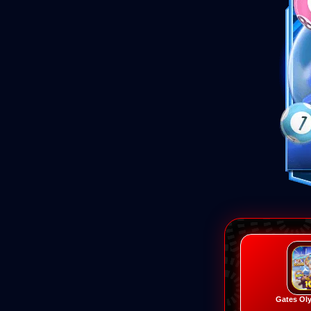
Gates Ol