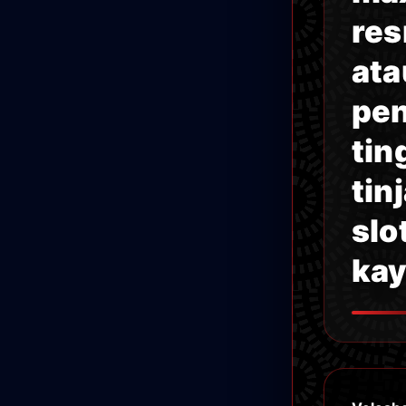
res
ata
pen
tin
tin
slo
kay