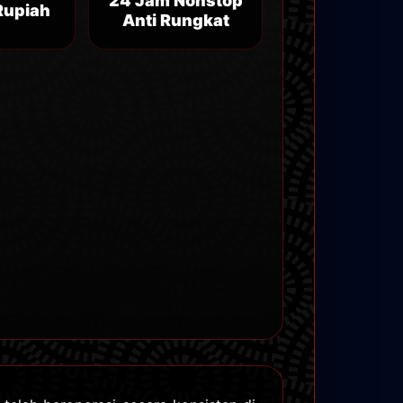
24 Jam Nonstop
Rupiah
Anti Rungkat