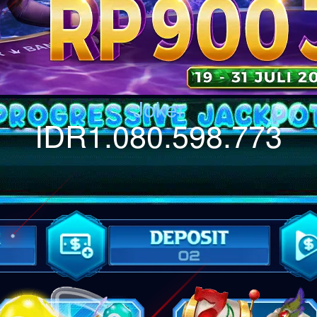
Joker
IDR
1.080.598.773