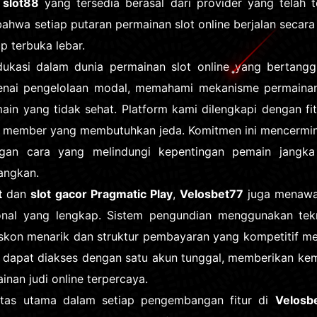
n
slot88
yang tersedia berasal dari provider yang telah t
bahwa setiap putaran permainan slot online berjalan secara 
 terbuka lebar.
ukasi dalam dunia permainan slot online yang bertang
nai pengelolaan modal, memahami mekanisme permainan s
ain yang tidak sehat. Platform kami dilengkapi dengan fit
agi member yang membutuhkan jeda. Komitmen ini mencerm
ngan cara yang melindungi kepentingan pemain jangka
angkan.
t
dan
slot gacor Pragmatic Play
,
Velosbet77
juga menawar
onal yang lengkap. Sistem pengundian menggunakan tek
 Diskon menarik dan struktur pembayaran yang kompetitif 
 ini dapat diakses dengan satu akun tunggal, memberikan 
inan judi online terpercaya.
itas utama dalam setiap pengembangan fitur di
Velosb