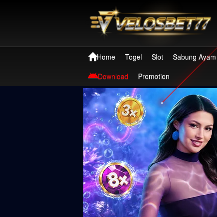
Home
Togel
Slot
Sabung Ayam
Download
Promotion