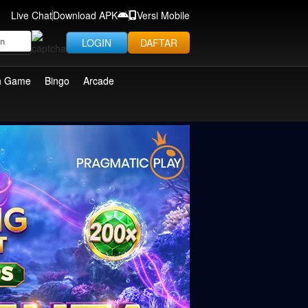
Live Chat
Download APK
Versi Mobile
DAFTAR
h Game
Bingo
Arcade