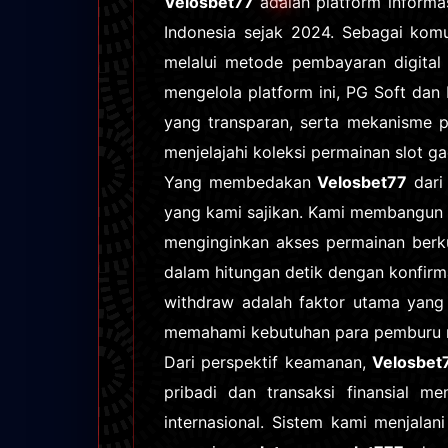
Velosbet77
adalah platform informa
Indonesia sejak 2024. Sebagai ko
melalui metode pembayaran digital
mengelola platform ini, PG Soft dan 
yang transparan, serta mekanisme pe
menjelajahi koleksi permainan slot gac
Yang membedakan
Velosbet77
dari 
yang kami sajikan. Kami membangun
menginginkan akses permainan berk
dalam hitungan detik dengan konfir
withdraw adalah faktor utama yang 
memahami kebutuhan para pemburu m
Dari perspektif keamanan,
Velosbet
pribadi dan transaksi finansial m
internasional. Sistem kami menjala