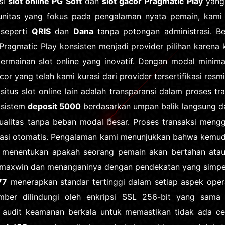
si
slot online PG Soft
dan
slot gacor Pragmatic Play
yang 
munitas yang fokus pada pengalaman nyata pemain, kam
 seperti
QRIS
dan
Dana
tanpa potongan administrasi. B
Pragmatic Play konsisten menjadi provider pilihan karena ku
rmainan slot online yang inovatif. Dengan modal minimal
or yang telah kami kurasi dari provider tersertifikasi resmi
situs slot online lain adalah transparansi dalam proses t
 sistem
deposit 5000
berdasarkan umpan balik langsung da
ualitas tanpa beban modal besar. Proses transaksi men
masi otomatis. Pengalaman kami menunjukkan bahwa kemud
menentukan apakah seorang pemain akan bertahan atau p
axwin dan menanganinya dengan pendekatan yang simpel t
77
menerapkan standar tertinggi dalam setiap aspek operas
ember dilindungi oleh enkripsi SSL 256-bit yang sama 
ni audit keamanan berkala untuk memastikan tidak ada ce