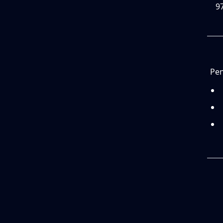
9
Pen