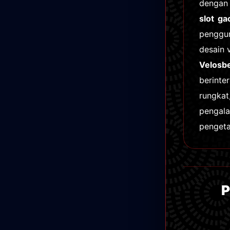
dengan 
slot ga
penggun
desain 
Velosb
berinte
rungkat
pengala
pengeta
P