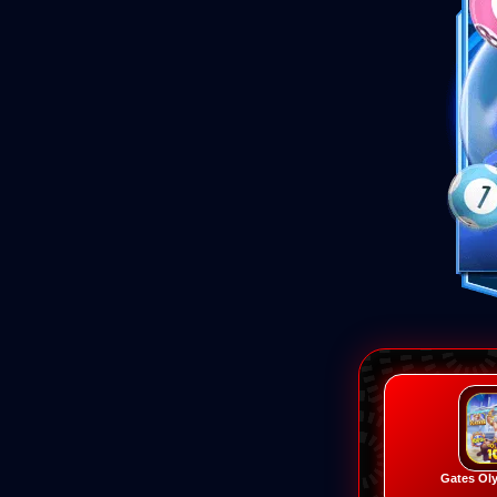
Gates Ol