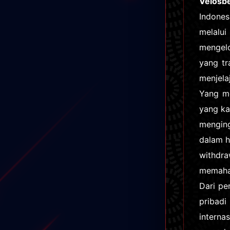
Velosb
Indone
melalui
mengelo
yang tr
menjelaj
Yang 
yang ka
menging
dalam h
withdra
memaham
Dari pe
pribadi
interna