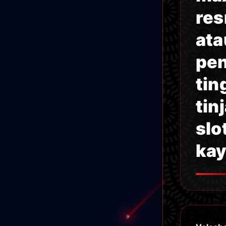
res
ata
pen
tin
tin
slo
kay