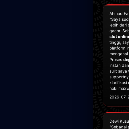
Ahmad Fau
"Saya sud
lebih dari
gacor. Se
slot onlin
tinggi, s
platform i
mengenai s
Proses
de
instan da
sulit saya 
supportnya
klarifikas
hoki maxw
2026-07-
Dewi Kus
"Sebagai 