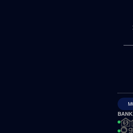
M
BANK