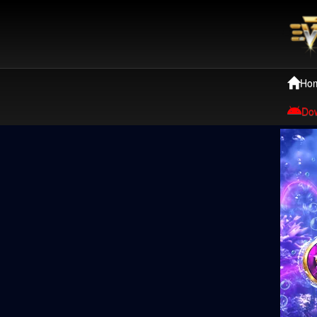
Ho
Do