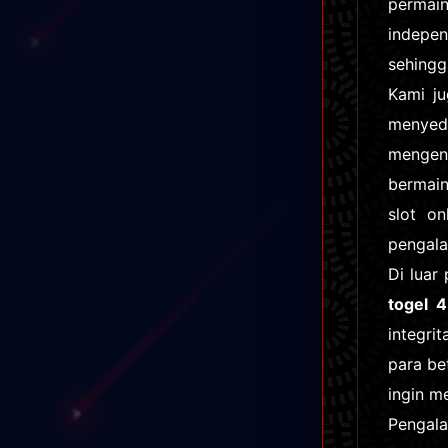
permai
indepen
sehingg
Kami j
menyedi
mengena
bermain
slot o
pengala
Di luar
togel 
integri
para be
ingin me
Pengal