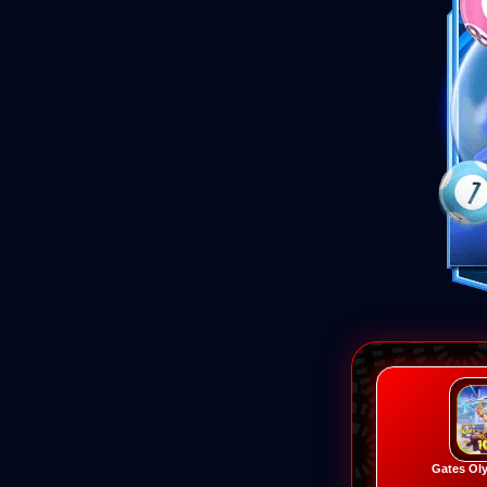
Gates Ol