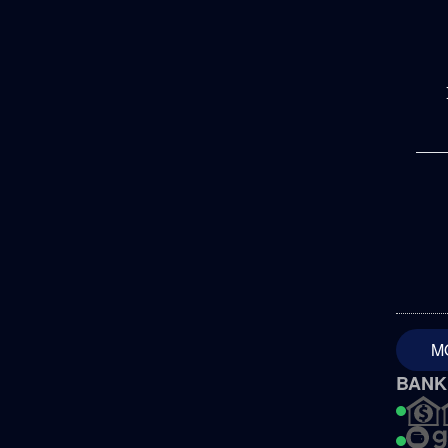
M
BANK