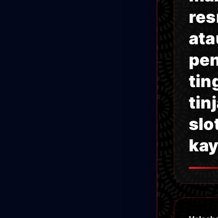
res
ata
pen
tin
tin
slo
kay