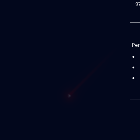
9
Pen