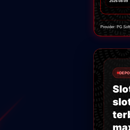
2026-08-09
Provider: PG Sof
DEPO
Slo
slo
ter
max