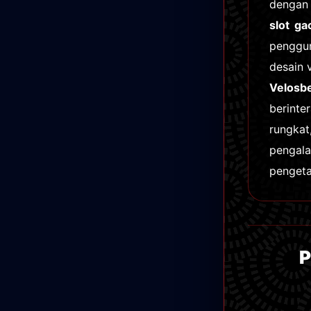
dengan 
slot ga
penggun
desain 
Velosb
berinte
rungkat
pengala
pengeta
P