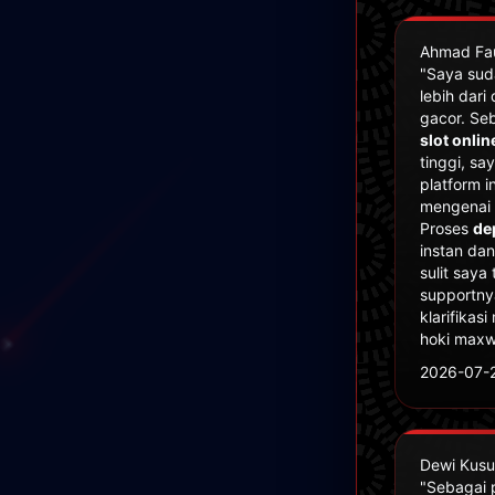
Ahmad Fau
"Saya sud
lebih dari
gacor. Se
slot onlin
tinggi, s
platform i
mengenai s
Proses
de
instan da
sulit saya 
supportnya
klarifikas
hoki maxw
2026-07-
Dewi Kus
"Sebagai 