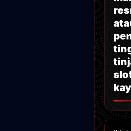
res
ata
pen
tin
tin
slo
kay