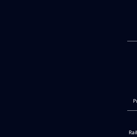
P
Rai