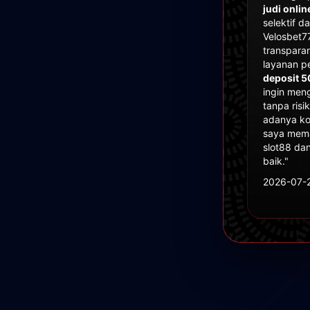
judi onlin
selektif d
Velosbet7
transpara
layanan pe
deposit 
ingin meng
tanpa risi
adanya ko
saya mem
slot88 dan
baik."
2026-07-