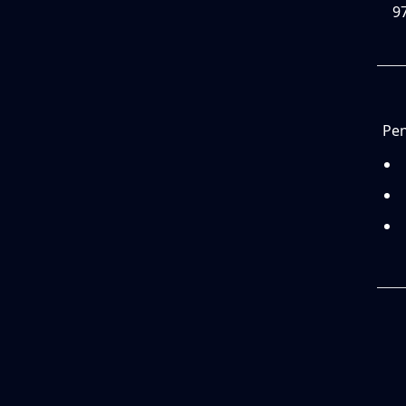
9
Pen