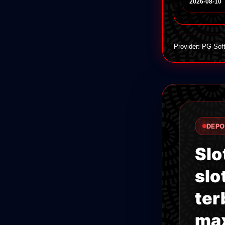
2026-08-10
Provider: PG Sof
DEPO
Slo
slo
ter
max