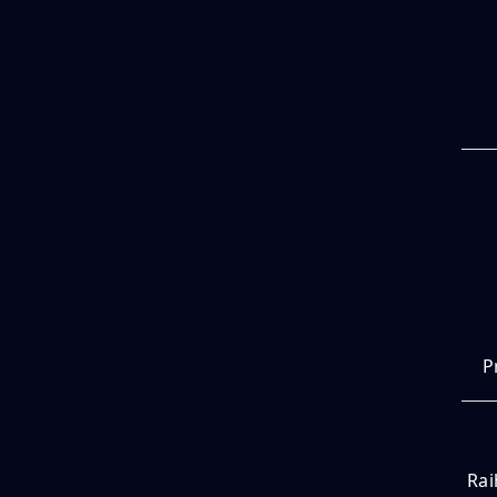
P
Rai