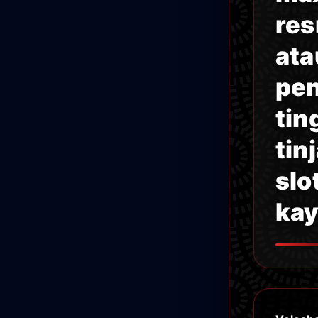
res
ata
pen
tin
tin
slo
kay