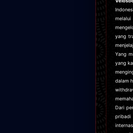
Velosb
Indone
melalui
mengelo
yang tr
menjelaj
Yang 
yang ka
menging
dalam h
withdra
memaham
Dari pe
pribadi
interna