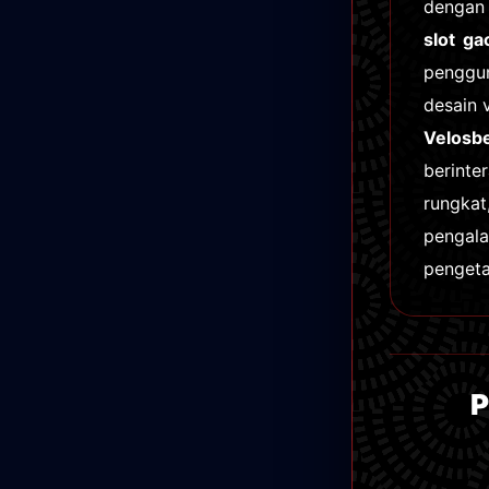
dengan 
slot ga
penggun
desain 
Velosb
berinte
rungkat
pengala
pengeta
P