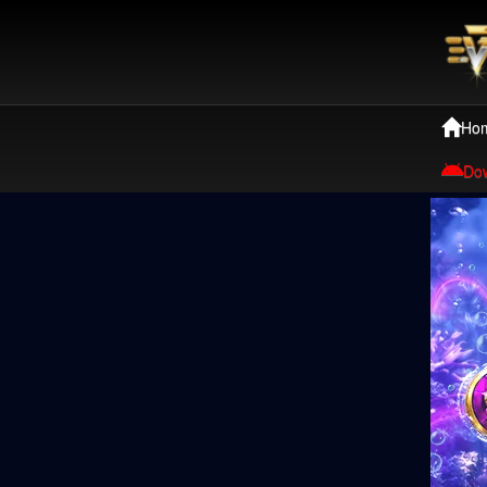
Ho
Do