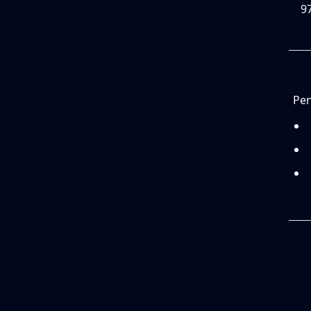
9
Pen