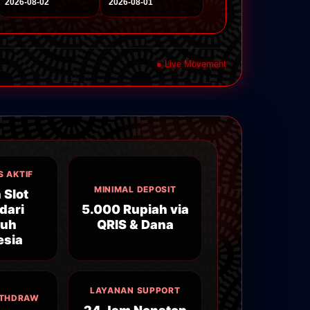
2026-08-02
2026-08-01
● Live Movement
 AKTIF
MINIMAL DEPOSIT
 Slot
dari
5.000 Rupiah via
ruh
QRIS & Dana
esia
LAYANAN SUPPORT
ITHDRAW