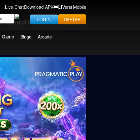
Live Chat
Download APK
Versi Mobile
DAFTAR
h Game
Bingo
Arcade