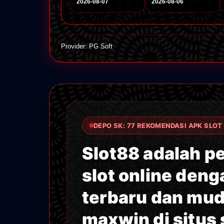
2026-08-07
2026-08-06
Provider: PG Soft
DEPO 5K: 77 REKOMENDASI APK SLOT
Slot88 adalah p
slot online deng
terbaru dan mud
maxwin di situs 