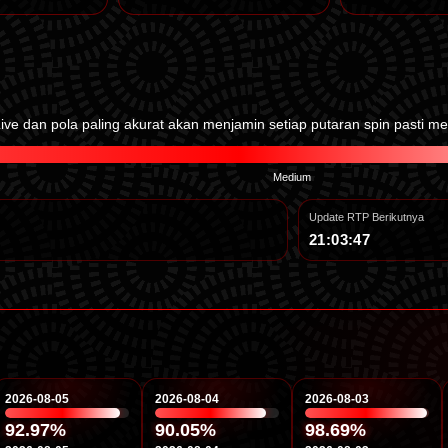
e dan pola paling akurat akan menjamin setiap putaran spin pasti m
Medium
Update RTP Berikutnya
21:03:45
2026-08-05
2026-08-04
2026-08-03
92.97%
90.05%
98.69%