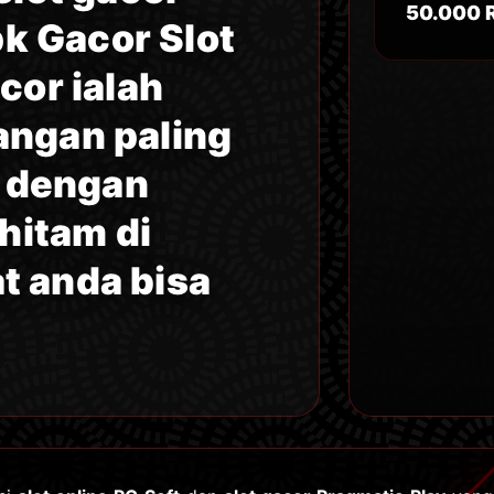
50.000 
pk Gacor Slot
cor ialah
angan paling
, dengan
 hitam di
t anda bisa