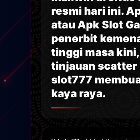
resmi hari ini. A
atau Apk Slot Ga
penerbit kemen
tinggi masa kini
tinjauan scatter
slot777 membua
kaya raya.