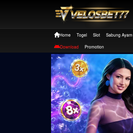
Home
Togel
Slot
Sabung Ayam
Download
Promotion