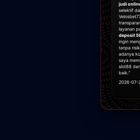
judi onlin
selektif d
Velosbet7
transpara
layanan pe
deposit 
ingin meng
tanpa risi
adanya ko
saya mem
slot88 dan
baik."
2026-07-