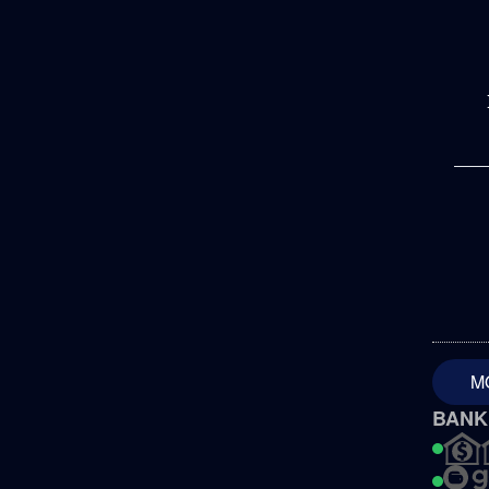
M
BANK