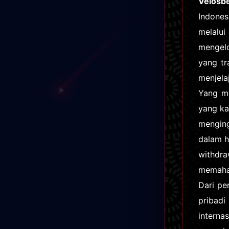
Velosb
Indone
melalui
mengelo
yang tr
menjelaj
Yang 
yang ka
menging
dalam h
withdra
memaham
Dari pe
pribadi
interna