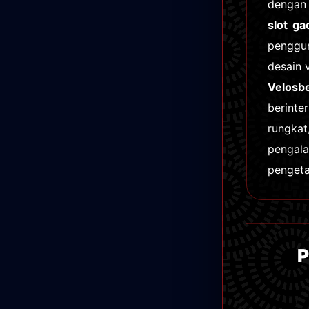
dengan 
slot ga
penggun
desain 
Velosb
berinte
rungkat
pengala
pengeta
P