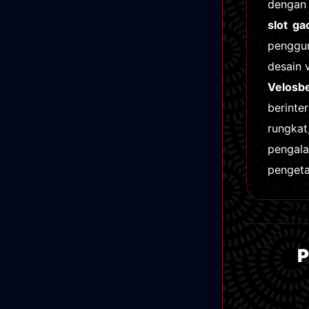
dengan 
slot ga
penggun
desain 
Velosb
berinte
rungkat
pengala
pengeta
P