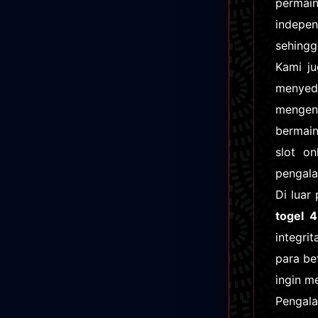
permai
indepen
sehingg
Kami j
menyedi
mengena
bermain
slot o
pengala
Di luar
togel 
integri
para be
ingin me
Pengal