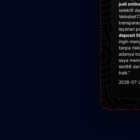
judi onlin
selektif d
Velosbet7
transpara
layanan pe
deposit 
ingin meng
tanpa risi
adanya ko
saya mem
slot88 dan
baik."
2026-07-