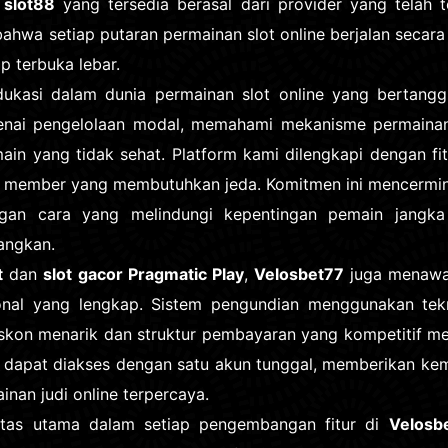
n
slot88
yang tersedia berasal dari provider yang telah t
bahwa setiap putaran permainan slot online berjalan secara 
 terbuka lebar.
ukasi dalam dunia permainan slot online yang bertang
nai pengelolaan modal, memahami mekanisme permainan s
ain yang tidak sehat. Platform kami dilengkapi dengan fit
agi member yang membutuhkan jeda. Komitmen ini mencerm
ngan cara yang melindungi kepentingan pemain jangka
angkan.
t
dan
slot gacor Pragmatic Play
,
Velosbet77
juga menawar
onal yang lengkap. Sistem pengundian menggunakan tek
 Diskon menarik dan struktur pembayaran yang kompetitif 
 ini dapat diakses dengan satu akun tunggal, memberikan 
inan judi online terpercaya.
itas utama dalam setiap pengembangan fitur di
Velosb