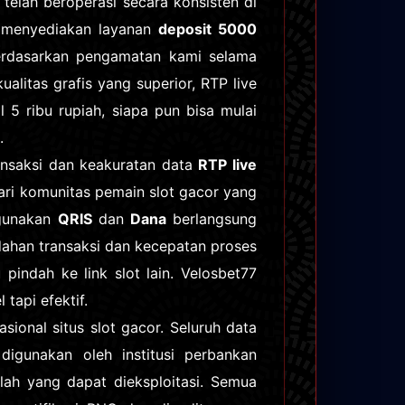
telah beroperasi secara konsisten di
i menyediakan layanan
deposit 5000
erdasarkan pengamatan kami selama
alitas grafis yang superior, RTP live
 5 ribu rupiah, siapa pun bisa mulai
.
ransaksi dan keakuratan data
RTP live
ri komunitas pemain slot gacor yang
ggunakan
QRIS
dan
Dana
berlangsung
ahan transaksi dan kecepatan proses
indah ke link slot lain. Velosbet77
api efektif.
ional situs slot gacor. Seluruh data
digunakan oleh institusi perbankan
lah yang dapat dieksploitasi. Semua