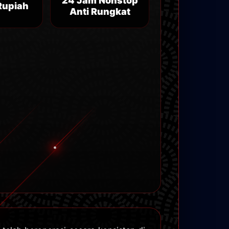
24 Jam Nonstop
Rupiah
Anti Rungkat