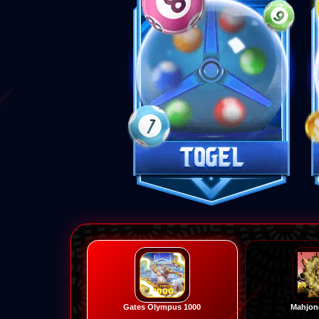
Gates Olympus 1000
Mahjon