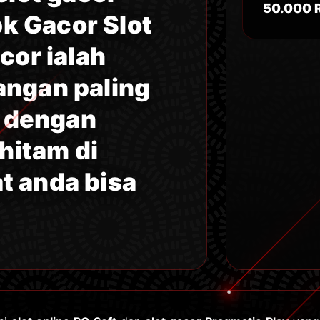
50.000 
pk Gacor Slot
cor ialah
angan paling
, dengan
 hitam di
t anda bisa