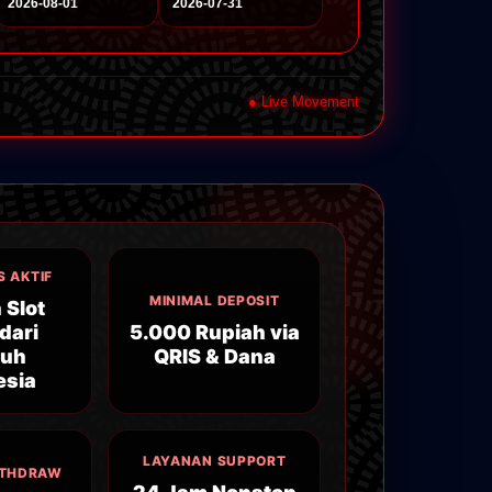
2026-08-01
2026-07-31
● Live Movement
 AKTIF
MINIMAL DEPOSIT
 Slot
dari
5.000 Rupiah via
ruh
QRIS & Dana
esia
LAYANAN SUPPORT
ITHDRAW