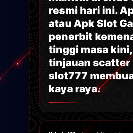
resmi hari ini. A
atau Apk Slot Ga
penerbit kemen
tinggi masa kini
tinjauan scatter
slot777 membua
kaya raya.