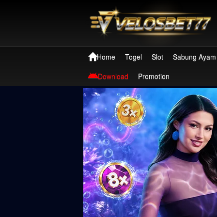
Home
Togel
Slot
Sabung Ayam
Download
Promotion