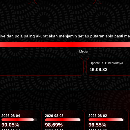
e dan pola paling akurat akan menjamin setiap putaran spin pasti m
Medium
Update RTP Berikutnya
16:08:30
2026-08-04
2026-08-03
2026-08-02
90.05%
98.69%
96.55%