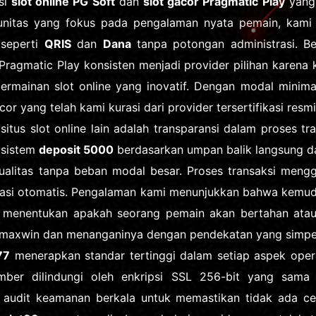
si
slot online PG Soft
dan
slot gacor Pragmatic Play
yang 
munitas yang fokus pada pengalaman nyata pemain, kam
 seperti
QRIS
dan
Dana
tanpa potongan administrasi. B
Pragmatic Play konsisten menjadi provider pilihan karena ku
rmainan slot online yang inovatif. Dengan modal minimal
or yang telah kami kurasi dari provider tersertifikasi resmi
situs slot online lain adalah transparansi dalam proses t
 sistem
deposit 5000
berdasarkan umpan balik langsung da
ualitas tanpa beban modal besar. Proses transaksi men
masi otomatis. Pengalaman kami menunjukkan bahwa kemud
menentukan apakah seorang pemain akan bertahan atau p
axwin dan menanganinya dengan pendekatan yang simpel t
77
menerapkan standar tertinggi dalam setiap aspek operas
ember dilindungi oleh enkripsi SSL 256-bit yang sama 
ni audit keamanan berkala untuk memastikan tidak ada ce