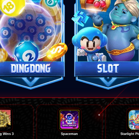
g Wins 3
Spaceman
Starlight P