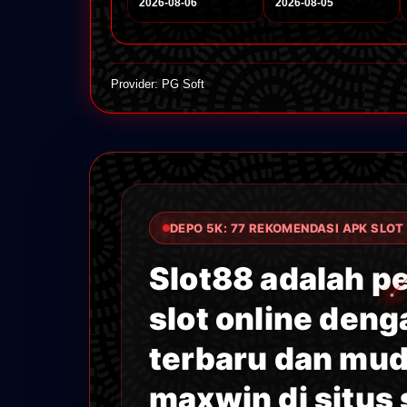
2026-08-06
2026-08-05
Provider: PG Soft
DEPO 5K: 77 REKOMENDASI APK SLOT
Slot88 adalah p
slot online deng
terbaru dan mud
maxwin di situs 