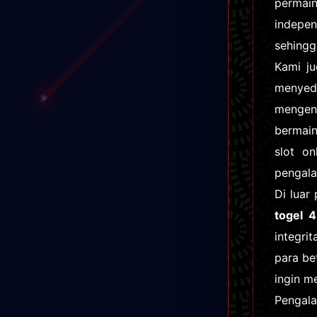
permai
indepen
sehingg
Kami j
menyedi
mengena
bermain
slot o
pengala
Di luar
togel 
integri
para be
ingin me
Pengal