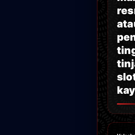
res
ata
pen
tin
tin
slo
kay