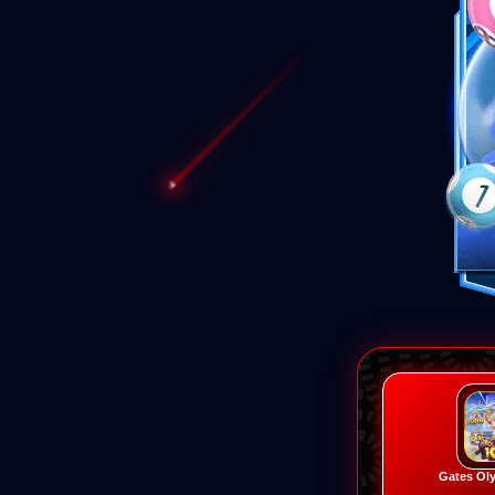
Gates Ol