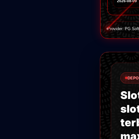
2026-08-09
Provider: PG Sof
DEPO
Slo
slo
ter
max