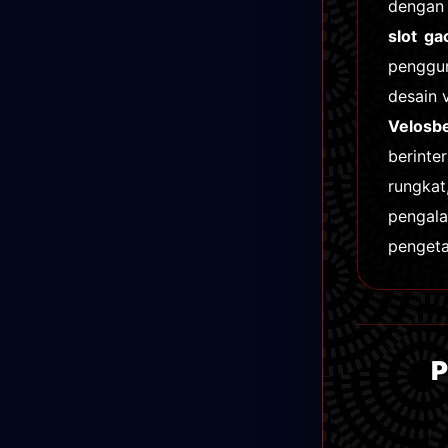
dengan 
slot ga
penggun
desain 
Velosb
berinte
rungkat
pengala
pengeta
P