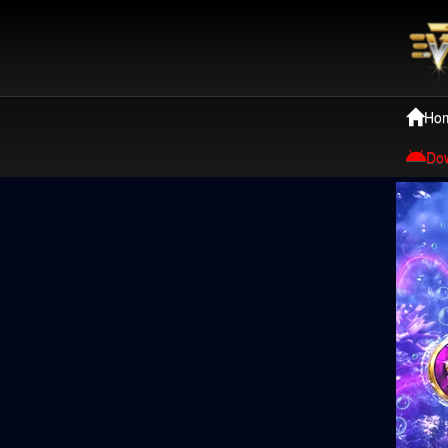
Ho
Do