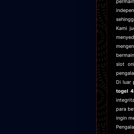
permai
indepen
sehingg
Kami j
menyedi
mengena
bermain
slot o
pengala
Di luar
togel 
integri
para be
ingin me
Pengal