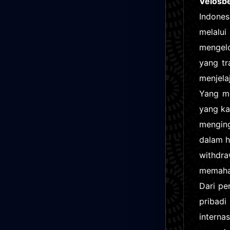
Velosb
Indone
melalui
mengelo
yang tr
menjelaj
Yang 
yang ka
menging
dalam h
withdra
memaham
Dari pe
pribadi
interna