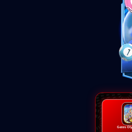
Gates Ol