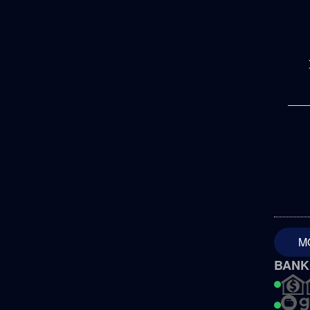
M
BANK