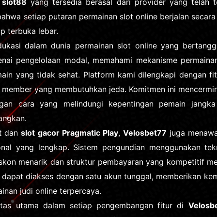
n
slot88
yang tersedia berasal dari provider yang telah t
bahwa setiap putaran permainan slot online berjalan secara 
 terbuka lebar.
ukasi dalam dunia permainan slot online yang bertang
nai pengelolaan modal, memahami mekanisme permainan s
ain yang tidak sehat. Platform kami dilengkapi dengan fit
agi member yang membutuhkan jeda. Komitmen ini mencerm
ngan cara yang melindungi kepentingan pemain jangka
angkan.
t
dan
slot gacor Pragmatic Play
,
Velosbet77
juga menawar
onal yang lengkap. Sistem pengundian menggunakan tek
 Diskon menarik dan struktur pembayaran yang kompetitif 
 ini dapat diakses dengan satu akun tunggal, memberikan 
inan judi online terpercaya.
itas utama dalam setiap pengembangan fitur di
Velosb