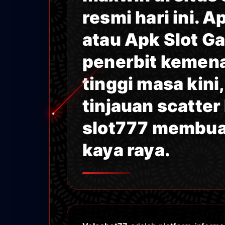
resmi hari ini. A
atau Apk Slot Ga
penerbit kemen
tinggi masa kini
tinjauan scatter
slot777 membua
kaya raya.