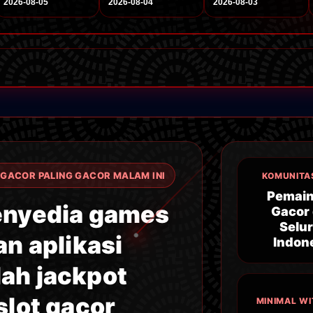
2026-08-05
2026-08-04
2026-08-03
 GACOR PALING GACOR MALAM INI
KOMUNITAS
Pemain
enyedia games
Gacor 
Selu
an aplikasi
Indon
ah jackpot
slot gacor
MINIMAL W