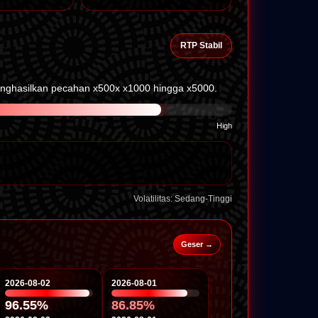
RTP Stabil
enghasilkan pecahan x500x x1000 hingga x5000.
High
Volatilitas: Sedang-Tinggi
Geser →
2026-08-02
2026-08-01
96.55%
86.85%