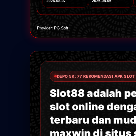
2026-08-07
2026-08-06
Provider: PG Soft
DEPO 5K: 77 REKOMENDASI APK SLOT
Slot88 adalah p
slot online deng
terbaru dan mud
maxwin di situs 