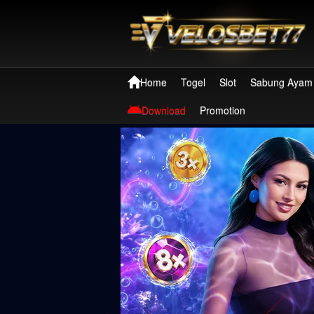
Home
Togel
Slot
Sabung Ayam
Download
Promotion