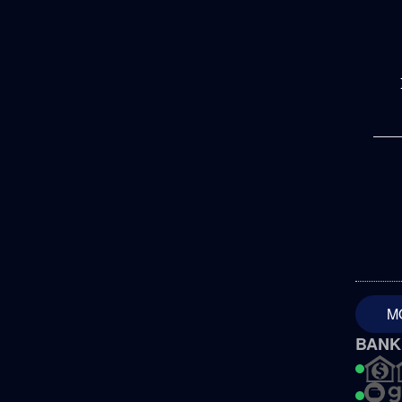
M
BANK