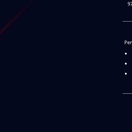
9
Pen