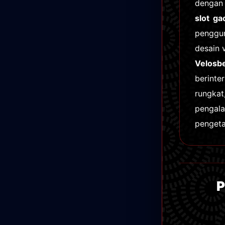
dengan 
slot ga
penggun
desain 
Velosb
berinte
rungkat
pengala
pengeta
P