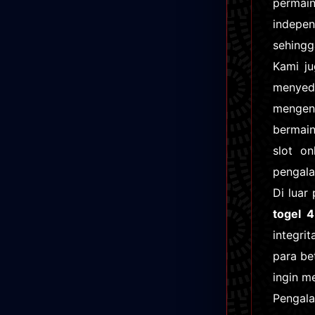
permai
indepen
sehingg
Kami j
menyedi
mengena
bermain
slot o
pengala
Di luar
togel 
integri
para be
ingin me
Pengal