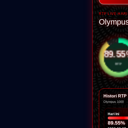
RTP LIVE HARI 
Olympus
89.5
RTP
Histori RTP 
Olympus 1000
Hari Ini
89.55%