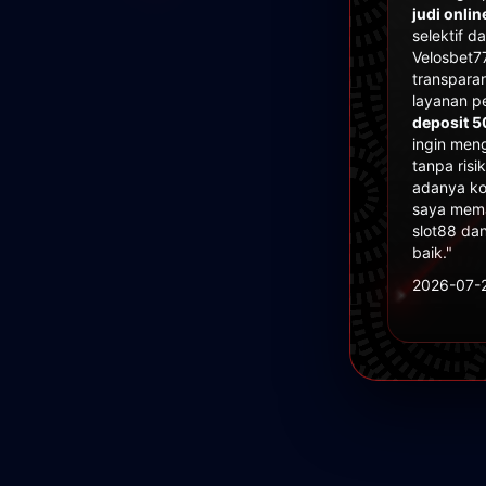
judi onlin
selektif d
Velosbet7
transpara
layanan pe
deposit 
ingin meng
tanpa risi
adanya ko
saya mem
slot88 dan
baik."
2026-07-