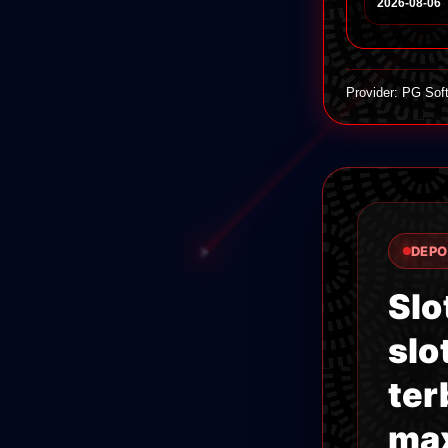
2026-08-06
Provider: PG Sof
DEPO
Slo
slo
ter
max