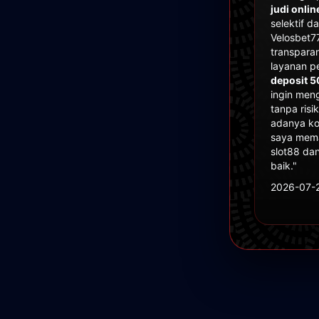
judi onlin
selektif d
Velosbet7
transpara
layanan pe
deposit 
ingin meng
tanpa risi
adanya ko
saya mem
slot88 dan
baik."
2026-07-