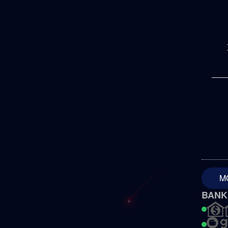
M
BANK