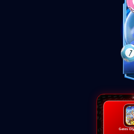
Gates Ol