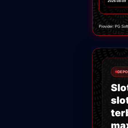
2026-08-09
Provider: PG Sof
DEPO
Slo
slo
ter
max