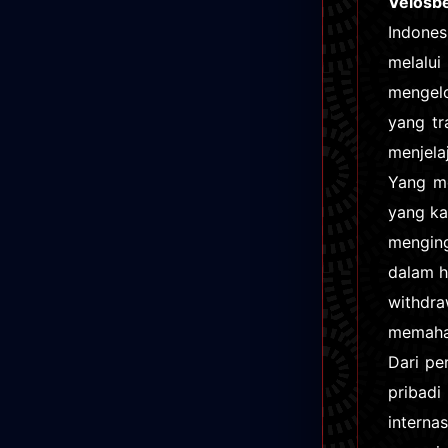
Velosb
Indone
melalui
mengelo
yang tr
menjelaj
Yang 
yang ka
menging
dalam h
withdra
memaham
Dari pe
pribadi
interna