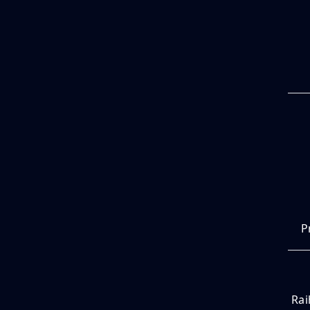
P
Rai