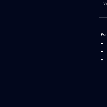
9
Pen