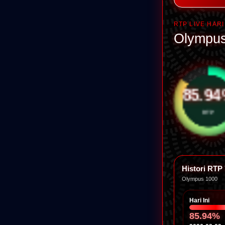
RTP LIVE HARI 
Olympus
85.9
RTP
Histori RTP 
Olympus 1000
Hari Ini
85.94%