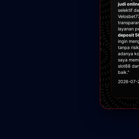
judi onlin
selektif d
Velosbet7
transpara
layanan pe
deposit 
ingin meng
tanpa risi
adanya ko
saya mem
slot88 dan
baik."
2026-07-