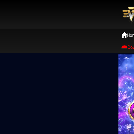
Ho
Do